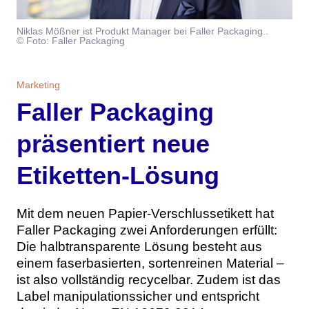
Themen
Niklas Mößner ist Produkt Manager bei Faller Packaging..
© Foto: Faller Packaging
Marketing
Magazin
Branche
Aktuelle Ausgabe
Kontakt
Marketing
Faller Packaging
Studien
Ausgabenarchiv
Team
präsentiert neue
Digital Health
Abonnement
Werben
Etiketten-Lösung
Personen
Über uns
Mit dem neuen Papier-Verschlussetikett hat
Faller Packaging zwei Anforderungen erfüllt:
Die halbtransparente Lösung besteht aus
einem faserbasierten, sortenreinen Material –
ist also vollständig recycelbar. Zudem ist das
Label manipulationssicher und entspricht