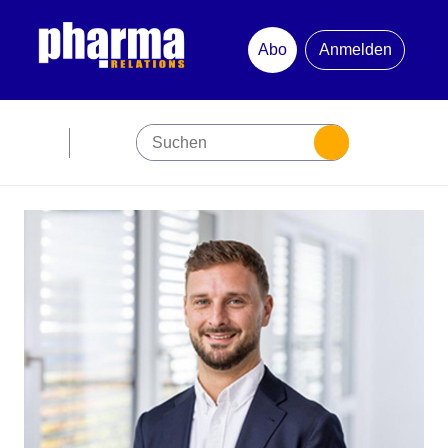
Abo
Anmelden
Abonnement
Startseite
Premiumpartner
Jubiläum
Newsletter
Mediadaten