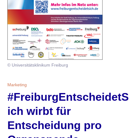
Themen
Marketing
Magazin
Branche
Aktuelle Ausgabe
Kontakt
Studien
Ausgabenarchiv
Team
© Universitätsklinikum Freiburg
Digital Health
Abonnement
Werben
Personen
Über uns
Marketing
#FreiburgEntscheidetS
ich wirbt für
Entscheidung pro