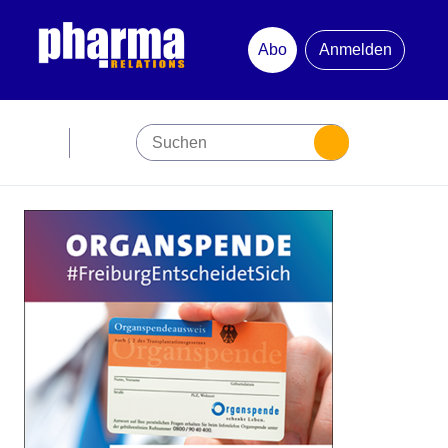
Abo
Anmelden
Abonnement
Startseite
Premiumpartner
Jubiläum
Newsletter
Mediadaten