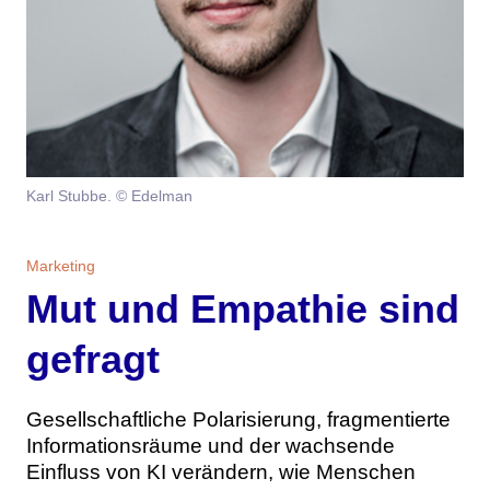
Themen
Marketing
Magazin
Branche
Aktuelle Ausgabe
Kontakt
Studien
Ausgabenarchiv
Team
Karl Stubbe. © Edelman
Digital Health
Abonnement
Werben
Marketing
Personen
Über uns
Mut und Empathie sind
gefragt
Gesellschaftliche Polarisierung, fragmentierte
Informationsräume und der wachsende
Einfluss von KI verändern, wie Menschen