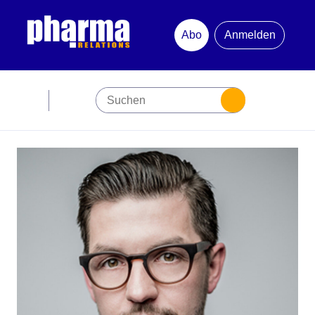
Abo
Anmelden
Abonnement
Startseite
Premiumpartner
Jubiläum
Newsletter
Mediadaten