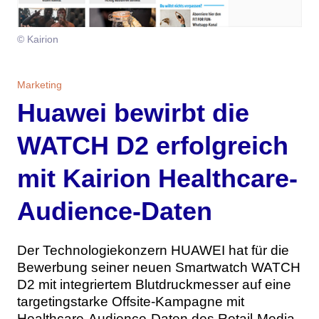
Themen
© Kairion
Marketing
Magazin
Branche
Aktuelle Ausgabe
Kontakt
Marketing
Huawei bewirbt die
Studien
Ausgabenarchiv
Team
WATCH D2 erfolgreich
Digital Health
Abonnement
Werben
mit Kairion Healthcare-
Personen
Über uns
Audience-Daten
Der Technologiekonzern HUAWEI hat für die
Bewerbung seiner neuen Smartwatch WATCH
D2 mit integriertem Blutdruckmesser auf eine
targetingstarke Offsite-Kampagne mit
Healthcare-Audience-Daten des Retail-Media-