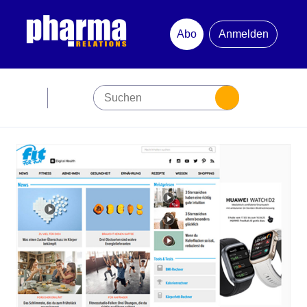
Abo
Anmelden
Abonnement
Startseite
Premiumpartner
Jubiläum
Newsletter
Mediadaten