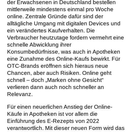
der Erwachsenen in Deutschland bestellen
Themen
mittlerweile mindestens einmal pro Woche
online. Zentrale Gründe dafür sind der
Marketing
Magazin
alltägliche Umgang mit digitalen Devices und
ein verändertes Kaufverhalten. Die
Branche
Aktuelle Ausgabe
Kontakt
Verbraucher heutzutage fordern vermehrt eine
schnelle Abwicklung ihrer
Studien
Ausgabenarchiv
Team
Konsumbedürfnisse, was auch in Apotheken
eine Zunahme des Online-Kaufs bewirkt. Für
Digital Health
Abonnement
Werben
OTC-Brands eröffnen sich hieraus neue
Chancen, aber auch Risiken. Online geht
Personen
Über uns
schnell – doch „Marken ohne Gesicht“
verlieren dann auch noch schneller an
Relevanz.
Für einen neuerlichen Anstieg der Online-
Käufe in Apotheken ist vor allem die
Einführung des E-Rezepts von 2022
verantwortlich. Mit dieser neuen Form wird das