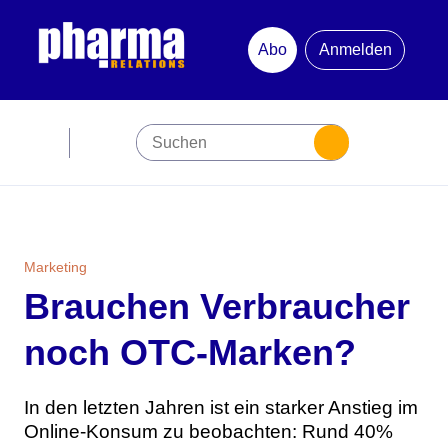
Abo
Anmelden
Abonnement
Startseite
Premiumpartner
Marketing
Brauchen Verbraucher
Jubiläum
noch OTC-Marken?
Newsletter
In den letzten Jahren ist ein starker Anstieg im
Mediadaten
Online-Konsum zu beobachten: Rund 40%