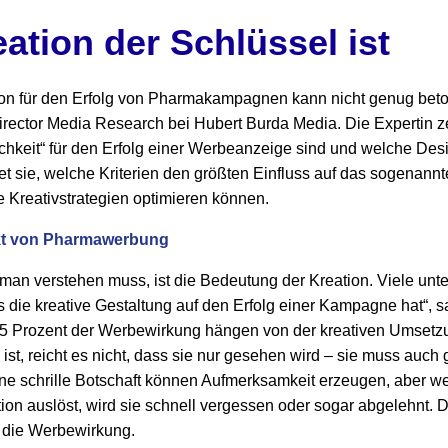
tion der Schlüssel ist
on für den Erfolg von Pharmakampagnen kann nicht genug beton
irector Media Research bei Hubert Burda Media. Die Expertin zei
ichkeit“ für den Erfolg einer Werbeanzeige sind und welche Des
et sie, welche Kriterien den größten Einfluss auf das sogenan
 Kreativstrategien optimieren können.
nkt von Pharmawerbung
 man verstehen muss, ist die Bedeutung der Kreation. Viele un
die kreative Gestaltung auf den Erfolg einer Kampagne hat“, sag
75 Prozent der Werbewirkung hängen von der kreativen Umsetz
st, reicht es nicht, dass sie nur gesehen wird – sie muss auch g
ine schrille Botschaft können Aufmerksamkeit erzeugen, aber w
ion auslöst, wird sie schnell vergessen oder sogar abgelehnt. D
r die Werbewirkung.