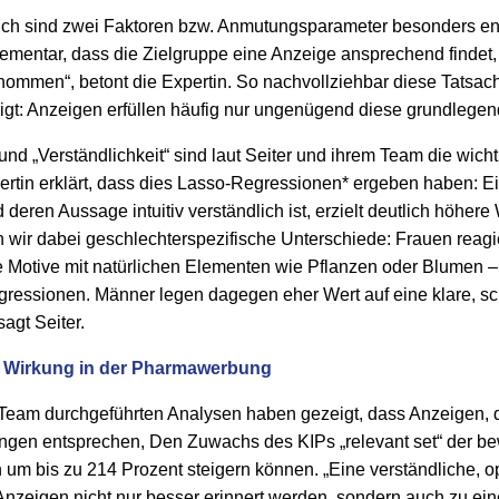
ch sind zwei Faktoren bzw. Anmutungsparameter besonders en
 elementar, dass die Zielgruppe eine Anzeige ansprechend findet,
ommen“, betont die Expertin. So nachvollziehbar diese Tatsache
sigt: Anzeigen erfüllen häufig nur ungenügend diese grundlegend
nd „Verständlichkeit“ sind laut Seiter und ihrem Team die wichti
tin erklärt, dass dies Lasso-Regressionen* ergeben haben: Ei
nd deren Aussage intuitiv verständlich ist, erzielt deutlich höher
 wir dabei geschlechterspezifische Unterschiede: Frauen reagi
e Motive mit natürlichen Elementen wie Pflanzen oder Blumen –
ressionen. Männer legen dagegen eher Wert auf eine klare, sc
sagt Seiter.
 Wirkung in der Pharmawerbung
 Team durchgeführten Analysen haben gezeigt, dass Anzeigen, 
ungen entsprechen, Den Zuwachs des KIPs „relevant set“ der b
 um bis zu 214 Prozent steigern können. „Eine verständliche, 
Anzeigen nicht nur besser erinnert werden, sondern auch zu ei