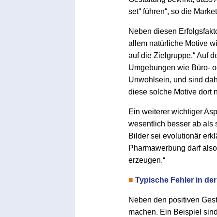
set“ führen“, so die Marke
Neben diesen Erfolgsfakto
allem natürliche Motive w
auf die Zielgruppe.“ Auf 
Umgebungen wie Büro- ode
Unwohlsein, und sind da
diese solche Motive dort n
Ein weiterer wichtiger As
wesentlich besser ab als s
Bilder sei evolutionär er
Pharmawerbung darf also g
erzeugen.“
■
Typische Fehler in d
Neben den positiven Gest
machen. Ein Beispiel sin