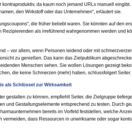
kontraproduktiv, da kaum noch jemand URLs manuell eingibt.
namen, den Wirkstoff oder das Unternehmen“, erläutert sie.
rungscoupons“, die früher beliebt waren. Sie könnten auf den ers
n Rezipierenden als irreführend wahrgenommen werden und kön
nd – vor allem, wenn Personen leidend oder mit schmerzverzer
 Vorsicht zu genießen. Das kann das Zielpublikum abgeschrec
 leidenden Menschen sehen. Sie wollen Lösungen gezeigt be
hen, die keine Schmerzen (mehr) haben, schlussfolgert Seiter.
s als Schlüssel zur Wirksamkeit
r gestalten zu können, empfiehlt Seiter, die Zielgruppe tiefer
ten und Gestaltungselemente entsprechend zu testen. Durch gez
armaunternehmen bereits im Vorfeld feststellen, welche Anzei
ich vermeiden, dass Ressourcen in unwirksame oder sogar kon