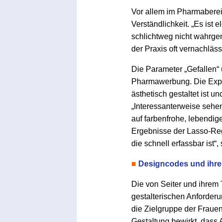
Vor allem im Pharmaberei
Verständlichkeit. „Es ist
schlichtweg nicht wahrgen
der Praxis oft vernachläs
Die Parameter „Gefallen“ u
Pharmawerbung. Die Exper
ästhetisch gestaltet ist u
„Interessanterweise sehen
auf farbenfrohe, lebendig
Ergebnisse der Lasso-Reg
die schnell erfassbar ist“, 
■
Designcodes und ihre
Die von Seiter und ihrem
gestalterischen Anforder
die Zielgruppe der Frauen
Gestaltung bewirkt, dass 