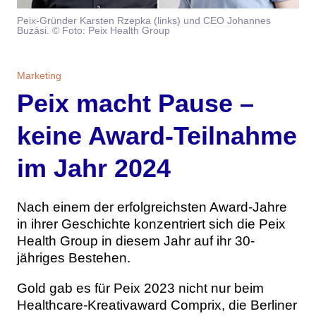
Themen
Peix-Gründer Karsten Rzepka (links) und CEO Johannes
Buzási. © Foto: Peix Health Group
Marketing
Magazin
Marketing
Branche
Aktuelle Ausgabe
Kontakt
Peix macht Pause –
Studien
Ausgabenarchiv
Team
keine Award-Teilnahme
Digital Health
Abonnement
Werben
im Jahr 2024
Personen
Über uns
Nach einem der erfolgreichsten Award-Jahre
in ihrer Geschichte konzentriert sich die Peix
Health Group in diesem Jahr auf ihr 30-
jähriges Bestehen.
Gold gab es für Peix 2023 nicht nur beim
Healthcare-Kreativaward Comprix, die Berliner