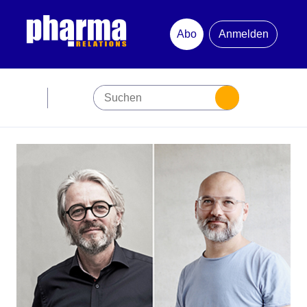
Abo
Anmelden
Abonnement
Startseite
Premiumpartner
Jubiläum
Newsletter
Mediadaten