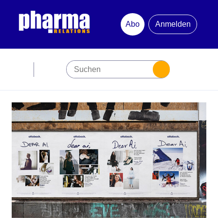
Abo
Anmelden
Abonnement
Startseite
Premiumpartner
Jubiläum
Newsletter
Mediadaten