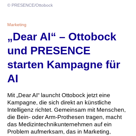
Themen
© PRESENCE/Ottobock
Marketing
Magazin
Marketing
„Dear AI“ – Ottobock
Branche
Aktuelle Ausgabe
Kontakt
und PRESENCE
Studien
Ausgabenarchiv
Team
starten Kampagne für
Digital Health
Abonnement
Werben
AI
Personen
Über uns
Mit „Dear AI“ launcht Ottobock jetzt eine
Kampagne, die sich direkt an künstliche
Intelligenz richtet. Gemeinsam mit Menschen,
die Bein- oder Arm-Prothesen tragen, macht
das Medizintechnikunternehmen auf ein
Problem aufmerksam, das in Marketing,