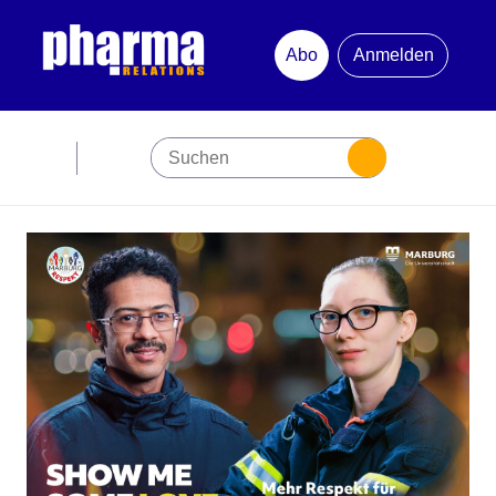
Abo
Anmelden
Abonnement
Startseite
Premiumpartner
Jubiläum
Newsletter
Mediadaten