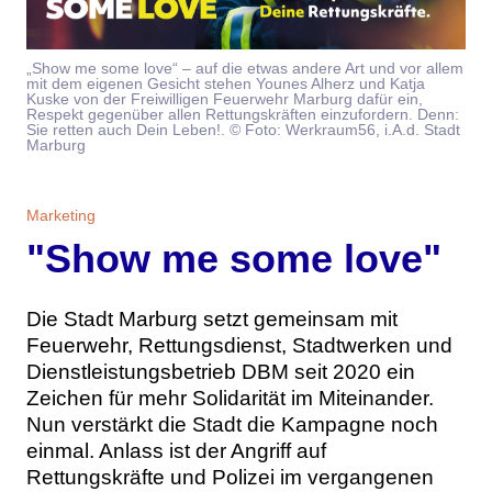
Themen
„Show me some love“ – auf die etwas andere Art und vor allem
Marketing
Magazin
mit dem eigenen Gesicht stehen Younes Alherz und Katja
Kuske von der Freiwilligen Feuerwehr Marburg dafür ein,
Respekt gegenüber allen Rettungskräften einzufordern. Denn:
Branche
Aktuelle Ausgabe
Kontakt
Sie retten auch Dein Leben!. © Foto: Werkraum56, i.A.d. Stadt
Marburg
Studien
Ausgabenarchiv
Team
Marketing
Digital Health
Abonnement
Werben
"Show me some love"
Personen
Über uns
Die Stadt Marburg setzt gemeinsam mit
Feuerwehr, Rettungsdienst, Stadtwerken und
Dienstleistungsbetrieb DBM seit 2020 ein
Zeichen für mehr Solidarität im Miteinander.
Nun verstärkt die Stadt die Kampagne noch
einmal. Anlass ist der Angriff auf
Rettungskräfte und Polizei im vergangenen