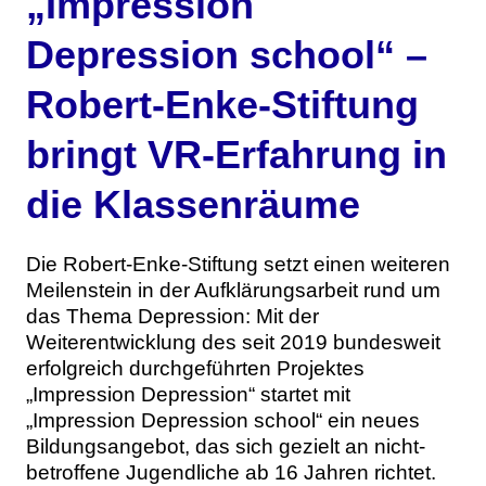
„Impression
Themen
Depression school“ –
Marketing
Magazin
Robert-Enke-Stiftung
Branche
Aktuelle Ausgabe
Kontakt
bringt VR-Erfahrung in
Studien
Ausgabenarchiv
Team
die Klassenräume
Digital Health
Abonnement
Werben
Die Robert-Enke-Stiftung setzt einen weiteren
Personen
Über uns
Meilenstein in der Aufklärungsarbeit rund um
das Thema Depression: Mit der
Weiterentwicklung des seit 2019 bundesweit
erfolgreich durchgeführten Projektes
„Impression Depression“ startet mit
„Impression Depression school“ ein neues
Bildungsangebot, das sich gezielt an nicht-
betroffene Jugendliche ab 16 Jahren richtet.