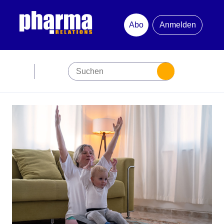
Abo
Anmelden
Abonnement
Startseite
Premiumpartner
Jubiläum
Newsletter
Mediadaten