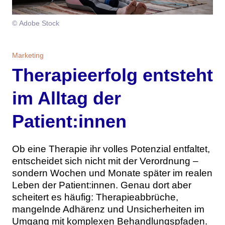
Themen
© Adobe Stock
Marketing
Magazin
Marketing
Branche
Aktuelle Ausgabe
Kontakt
Therapieerfolg entsteht
Studien
Ausgabenarchiv
Team
im Alltag der
Digital Health
Abonnement
Werben
Patient:innen
Personen
Über uns
Ob eine Therapie ihr volles Potenzial entfaltet,
entscheidet sich nicht mit der Verordnung –
sondern Wochen und Monate später im realen
Leben der Patient:innen. Genau dort aber
scheitert es häufig: Therapieabbrüche,
mangelnde Adhärenz und Unsicherheiten im
Umgang mit komplexen Behandlungspfaden.