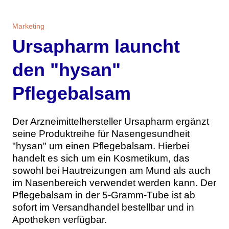
Themen
Marketing
Marketing
Magazin
Ursapharm launcht
Branche
Aktuelle Ausgabe
Kontakt
den "hysan"
Studien
Ausgabenarchiv
Team
Pflegebalsam
Digital Health
Abonnement
Werben
Der Arzneimittelhersteller Ursapharm ergänzt
seine Produktreihe für Nasengesundheit
Personen
Über uns
"hysan" um einen Pflegebalsam. Hierbei
handelt es sich um ein Kosmetikum, das
sowohl bei Hautreizungen am Mund als auch
im Nasenbereich verwendet werden kann. Der
Pflegebalsam in der 5-Gramm-Tube ist ab
sofort im Versandhandel bestellbar und in
Apotheken verfügbar.