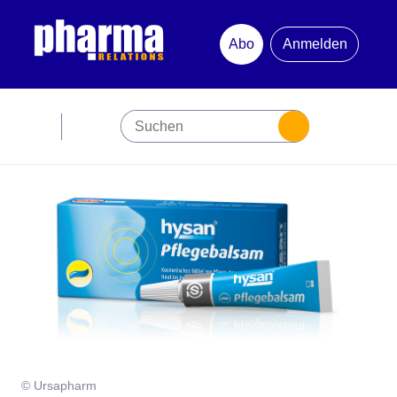
Abo
Anmelden
Abonnement
Startseite
Premiumpartner
Jubiläum
Newsletter
Mediadaten
© Ursapharm