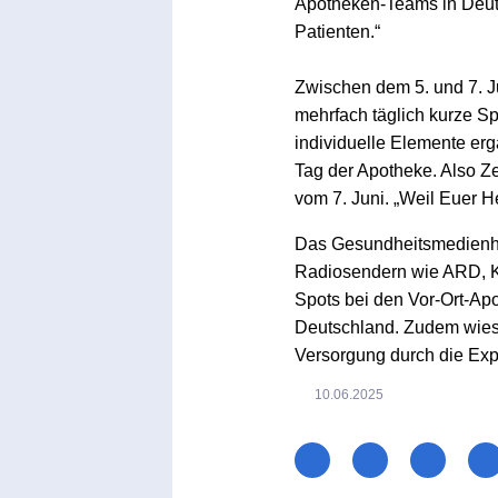
Apotheken-Teams in Deuts
Patienten.“
Zwischen dem 5. und 7. 
mehrfach täglich kurze S
individuelle Elemente ergä
Tag der Apotheke. Also Ze
vom 7. Juni. „Weil Euer H
Das Gesundheitsmedienhau
Radiosendern wie ARD, Kl
Spots bei den Vor-Ort-Ap
Deutschland. Zudem wiese
Versorgung durch die Expe
10.06.2025