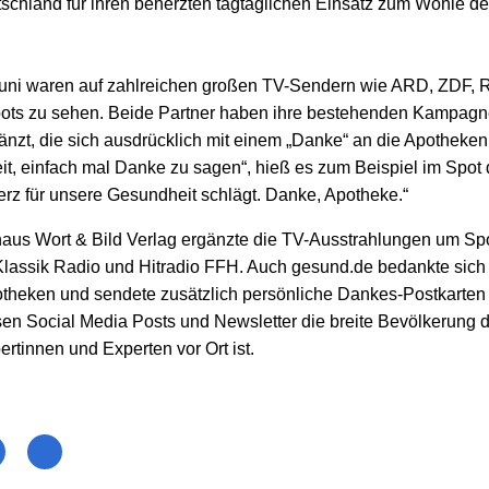
chland für ihren beherzten tagtäglichen Einsatz zum Wohle de
Juni waren auf zahlreichen großen TV-Sendern wie ARD, ZDF, 
pots zu sehen. Beide Partner haben ihre bestehenden Kampagn
nzt, die sich ausdrücklich mit einem „Danke“ an die Apotheken v
it, einfach mal Danke zu sagen“, hieß es zum Beispiel im Spot 
erz für unsere Gesundheit schlägt. Danke, Apotheke.“
s Wort & Bild Verlag ergänzte die TV-Ausstrahlungen um Spot
assik Radio und Hitradio FFH. Auch gesund.de bedankte sich 
otheken und sendete zusätzlich persönliche Dankes-Postkarten 
n Social Media Posts und Newsletter die breite Bevölkerung dar
rtinnen und Experten vor Ort ist.