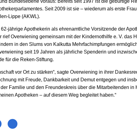
 und Bundesebene voraus: Bereits seit 1997 ist die gebürtige R
othekerparlamentes. Seit 2009 ist sie – wiederum als erste Frau
len-Lippe (AKWL).
ie 62-jährige Apothekerin als ehrenamtliche Vorsitzende der Apot
r rief Overwiening gemeinsam mit der Kindernothilfe e. V. das H
Kindern in den Slums von Kalkutta Mehrfachimpfungen ermöglich
verwiening seit 19 Jahren als jährliche Spenderin und inzwisch
de für die Reken-Stiftung.
schaft vor Ort zu stärken“, sagte Overwiening in ihrer Dankesre
chnung mit Freude, Dankbarkeit und Demut entgegen und insbe
on der Familie und den Freundeskreis über die Mitarbeitenden i
inen Apotheken – auf diesem Weg begleitet haben.“