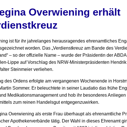
egina Overwiening erhält
dienstkreuz
ing ist für ihr jahrelanges herausragendes ehrenamtliches En
sgezeichnet worden. Das „Verdienstkreuz am Bande des Verdie
nd“ – so der offizielle Name – wurde der Präsidentin der ABDA
en-Lippe auf Vorschlag des NRW-Ministerpräsidenten Hendrik
lter Steinmeier verliehen.
ung des Ordens erfolgte am vergangenen Wochenende in Horstm
. Martin Sommer. Er beleuchtete in seiner Laudatio das frühe 
it und Medikationsmanagement und hob ihr besonderes Anliegen 
imittels zum reinen Handelsgut entgegenzuwirken.
gina Overwiening als erste Frau überhaupt als ehrenamtliche P
her Apothekerverbände tätig. Der Wahl in dieses Ehrenamt gi