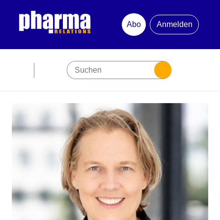
Abo
Anmelden
Abonnement
Startseite
Premiumpartner
Jubiläum
Newsletter
Mediadaten