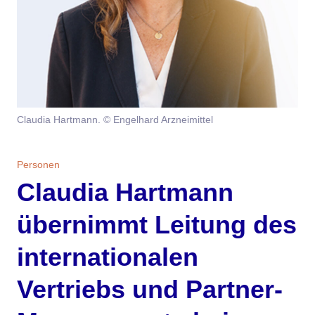
Themen
Marketing
Magazin
Branche
Aktuelle Ausgabe
Kontakt
Studien
Ausgabenarchiv
Team
Claudia Hartmann. © Engelhard Arzneimittel
Digital Health
Abonnement
Werben
Personen
Claudia Hartmann
Personen
Über uns
übernimmt Leitung des
internationalen
Vertriebs und Partner-