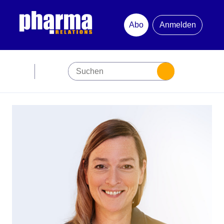
Abo
Anmelden
Abonnement
Startseite
Premiumpartner
Jubiläum
Newsletter
Mediadaten