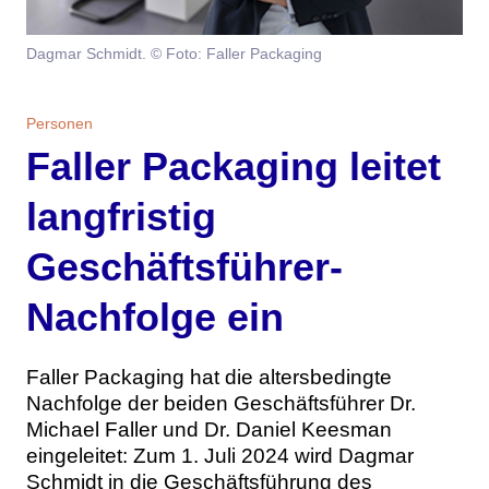
Themen
Dagmar Schmidt. © Foto: Faller Packaging
Marketing
Magazin
Branche
Personen
Aktuelle Ausgabe
Kontakt
Faller Packaging leitet
Studien
Ausgabenarchiv
Team
langfristig
Digital Health
Abonnement
Werben
Geschäftsführer-
Personen
Über uns
Nachfolge ein
Faller Packaging hat die altersbedingte
Nachfolge der beiden Geschäftsführer Dr.
Michael Faller und Dr. Daniel Keesman
eingeleitet: Zum 1. Juli 2024 wird Dagmar
Schmidt in die Geschäftsführung des