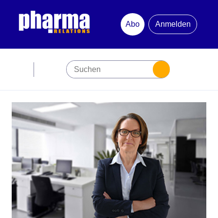
Abo
Anmelden
Abonnement
Startseite
Premiumpartner
Jubiläum
Newsletter
Mediadaten