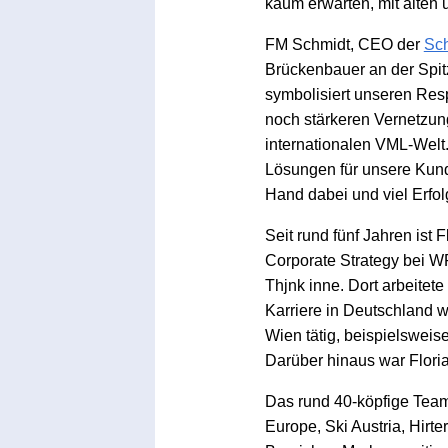
kaum erwarten, mit alten
FM Schmidt, CEO der
Sch
Brückenbauer an der Spi
symbolisiert unseren Res
noch stärkeren Vernetzun
internationalen VML-Welt
Lösungen für unsere Kun
Hand dabei und viel Erfol
Seit rund fünf Jahren ist 
Corporate Strategy bei WP
Thjnk inne. Dort arbeitet
Karriere in Deutschland w
Wien tätig, beispielsweis
Darüber hinaus war Floria
Das rund 40-köpfige Team
Europe, Ski Austria, Hirte