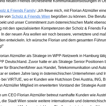
 und neuen Friends orchestrierte Kommunikationslösungen in Öst
olz & Friends Family
: „Ich freue mich, mit Florian Atzmüller ei
tze von
Scholz & Friends Wien
begrüßen zu können. Die Berufu
pekt und unser Commitment zum österreichischen Markt ebenso 
g mit den spezialisierten Kompetenzen der Scholz & Friends Fa
. In der neuen Ära wollen wir noch bessere, vernetztere und m
den entwickeln. Ich wünsche Florian und dem gesamten Führun
g!“
Florian Atzmüller als Stratege im WPP-Netzwerk in Hamburg tätig
P Deutschland. Zuvor hatte er als Stratege Senior Positionen 
e er für Branchenführer aus Handel, Telekommunikation und Auto
ar er sieben Jahre lang in österreichischen Unternehmen und Ins
e bei VIRTUE, wo er Kunden wie Hutchison Drei Austria, ING, B
n Atzmüller Mitglied im erweiterten Vorstand der Strategie Austr
 um CEO Florian Atzmüller betreut namhafte Kunden wie Austri
r, die Stadt Wien sowie weitere internationale und österreichis