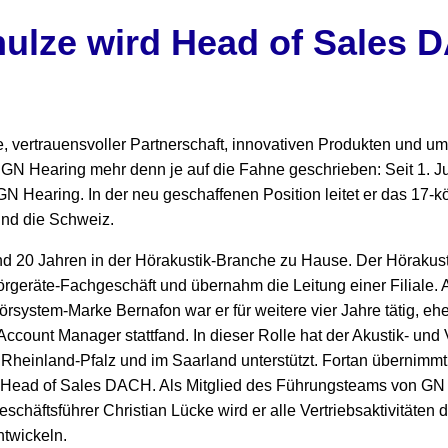
ulze wird Head of Sales 
, vertrauensvoller Partnerschaft, innovativen Produkten und 
h GN Hearing mehr denn je auf die Fahne geschrieben: Seit 1. Ju
 Hearing. In der neu geschaffenen Position leitet er das 17-kö
und die Schweiz.
und 20 Jahren in der Hörakustik-Branche zu Hause. Der Hörakust
rgeräte-Fachgeschäft und übernahm die Leitung einer Filiale. 
Hörsystem-Marke Bernafon war er für weitere vier Jahre tätig, 
Account Manager stattfand. In dieser Rolle hat der Akustik- und 
Rheinland-Pfalz und im Saarland unterstützt. Fortan übernimmt
 Head of Sales DACH. Als Mitglied des Führungsteams von GN 
häftsführer Christian Lücke wird er alle Vertriebsaktivitäten 
ntwickeln.