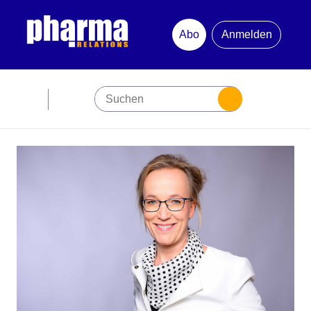
Abo
Anmelden
Abonnement
Startseite
Premiumpartner
Jubiläum
Newsletter
Mediadaten