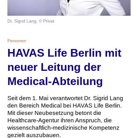
Themen
Marketing
Magazin
Dr. Sigrid Lang. © Privat
Branche
Aktuelle Ausgabe
Kontakt
Personen
HAVAS Life Berlin mit
Studien
Ausgabenarchiv
Team
neuer Leitung der
Digital Health
Abonnement
Werben
Medical-Abteilung
Personen
Über uns
Seit dem 1. Mai verantwortet Dr. Sigrid Lang
den Bereich Medical bei HAVAS Life Berlin.
Mit dieser Neubesetzung betont die
Healthcare-Agentur ihren Anspruch, die
wissenschaftlich-medizinische Kompetenz
gezielt auszubauen.