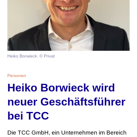
Themen
Marketing
Magazin
Branche
Aktuelle Ausgabe
Kontakt
Studien
Ausgabenarchiv
Team
Heiko Borwieck. © Privat
Digital Health
Abonnement
Werben
Personen
Personen
Über uns
Heiko Borwieck wird
neuer Geschäftsführer
bei TCC
Die TCC GmbH, ein Unternehmen im Bereich