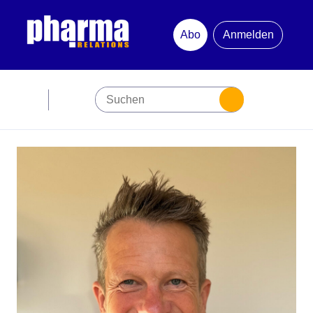
Abo
Anmelden
Abonnement
Startseite
Premiumpartner
Jubiläum
Newsletter
Mediadaten