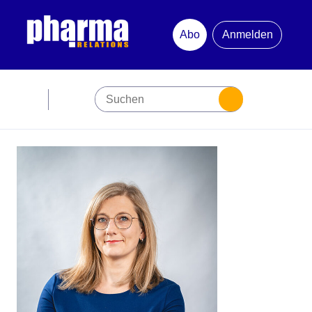
Abo
Anmelden
Abonnement
Startseite
Premiumpartner
Jubiläum
Newsletter
Mediadaten