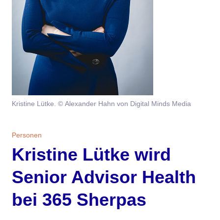
Themen
Marketing
Magazin
Branche
Aktuelle Ausgabe
Kontakt
Studien
Ausgabenarchiv
Team
Kristine Lütke. © Alexander Hahn von Digital Minds Media
Digital Health
Abonnement
Werben
Personen
Über uns
Personen
Kristine Lütke wird
Senior Advisor Health
bei 365 Sherpas