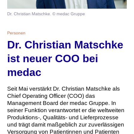
Themen
Dr. Christian Matschke. © medac Gruppe
Marketing
Magazin
Personen
Branche
Aktuelle Ausgabe
Kontakt
Dr. Christian Matschke
Studien
Ausgabenarchiv
Team
ist neuer COO bei
Digital Health
Abonnement
Werben
medac
Personen
Über uns
Seit Mai verstärkt Dr. Christian Matschke als
Chief Operating Officer (COO) das
Management Board der medac Gruppe. In
seiner Funktion verantwortet er die weltweiten
Produktions-, Qualitäts- und Lieferprozesse
und trägt damit maßgeblich zur zuverlässigen
Versorgung von Patientinnen und Patienten