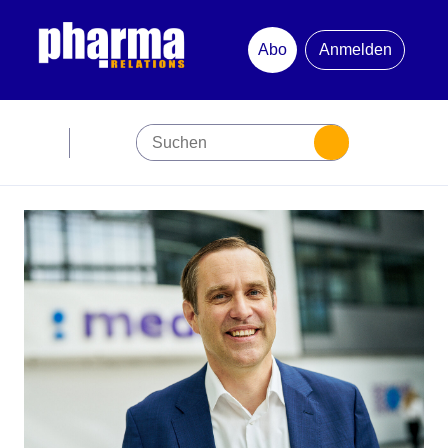
Abo
Anmelden
Abonnement
Startseite
Premiumpartner
Jubiläum
Newsletter
Mediadaten