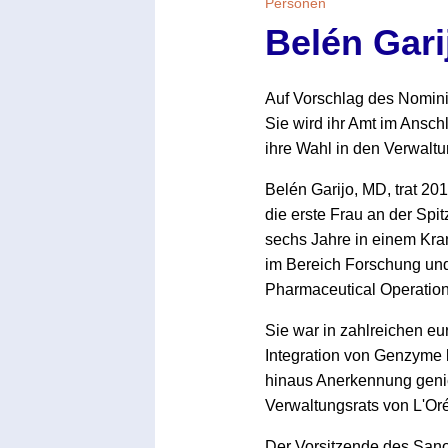
Personen
Belén Gari
Auf Vorschlag des Nomini
Sie wird ihr Amt im Ansc
ihre Wahl in den Verwaltu
Belén Garijo, MD, trat 20
die erste Frau an der Sp
sechs Jahre in einem Kran
im Bereich Forschung und 
Pharmaceutical Operation
Sie war in zahlreichen e
Integration von Genzyme l
hinaus Anerkennung genie
Verwaltungsrats von L'Oré
Der Vorsitzende des Sanof