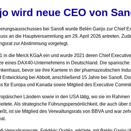
jo wird neue CEO von San
erungsausschusses bei Sanofi wurde Belén Garijo zur Chief Exe
hluss an die Hauptversammlung am 29. April 2026 antreten. Zud
ngsrat zur Abstimmung vorgelegt.
11 in die Merck KGaA ein und wurde 2021 deren Chief Executive 
itze eines DAX40-Unternehmens in Deutschland. Die spanische S
kenhaus, bevor sie ihre Karriere in der pharmazeutischen Indu
Entwicklung bei Abbott, anschließend 15 Jahre bei Sanofi. Dor
s für Europa und Kanada sowie Mitglied des Executive Commit
uropäischen Ländern sowie in den USA tätig, wo sie im Rahme
eitete. Als strategische Führungspersönlichkeit, die auch über 
ßt, ist sie Mitglied des Verwaltungsrats von BBVA und war zehn
al.
i-Verwaltungsrats, Frédéric Oudéa, erklärte, mit Belén Garijo