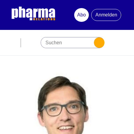
Abo
Anmelden
Abonnement
Startseite
Premiumpartner
Jubiläum
Newsletter
Mediadaten