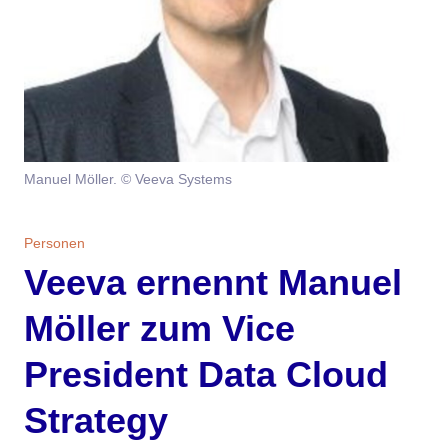
Themen
Marketing
Magazin
Branche
Aktuelle Ausgabe
Kontakt
Studien
Ausgabenarchiv
Team
Manuel Möller. © Veeva Systems
Digital Health
Abonnement
Werben
Personen
Personen
Über uns
Veeva ernennt Manuel
Möller zum Vice
President Data Cloud
Strategy