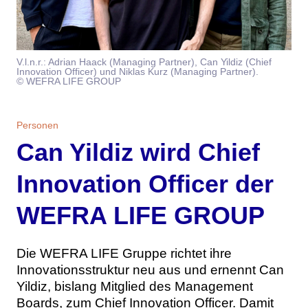
Themen
Marketing
Magazin
V.l.n.r.: Adrian Haack (Managing Partner), Can Yildiz (Chief
Innovation Officer) und Niklas Kurz (Managing Partner).
Branche
Aktuelle Ausgabe
Kontakt
© WEFRA LIFE GROUP
Studien
Ausgabenarchiv
Team
Personen
Can Yildiz wird Chief
Digital Health
Abonnement
Werben
Innovation Officer der
Personen
Über uns
WEFRA LIFE GROUP
Die WEFRA LIFE Gruppe richtet ihre
Innovationsstruktur neu aus und ernennt Can
Yildiz, bislang Mitglied des Management
Boards, zum Chief Innovation Officer. Damit