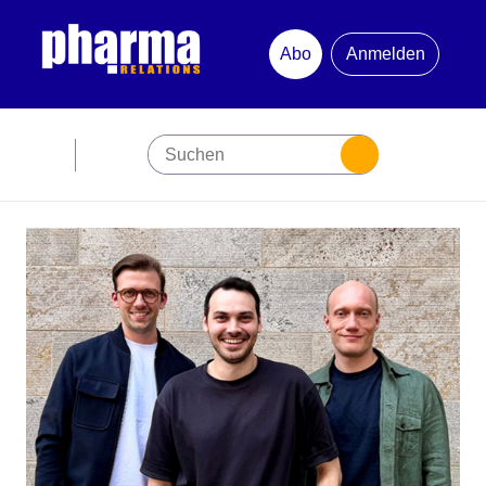
Abo
Anmelden
Abonnement
Startseite
Premiumpartner
Jubiläum
Newsletter
Mediadaten