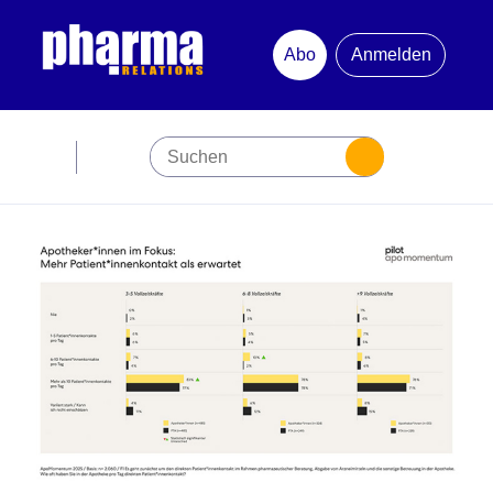
Abo
Anmelden
Abonnement
Startseite
Premiumpartner
Jubiläum
Newsletter
Mediadaten