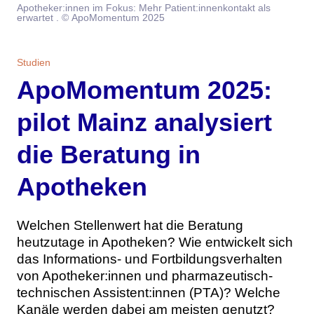
Apotheker:innen im Fokus: Mehr Patient:innenkontakt als
Themen
erwartet . © ApoMomentum 2025
Marketing
Magazin
Studien
Branche
Aktuelle Ausgabe
Kontakt
ApoMomentum 2025:
pilot Mainz analysiert
Studien
Ausgabenarchiv
Team
die Beratung in
Digital Health
Abonnement
Werben
Apotheken
Personen
Über uns
Welchen Stellenwert hat die Beratung
heutzutage in Apotheken? Wie entwickelt sich
das Informations- und Fortbildungsverhalten
von Apotheker:innen und pharmazeutisch-
technischen Assistent:innen (PTA)? Welche
Kanäle werden dabei am meisten genutzt?