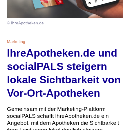
Themen
Marketing
Magazin
© IhreApotheken.de
Branche
Aktuelle Ausgabe
Kontakt
Marketing
Studien
Ausgabenarchiv
Team
IhreApotheken.de und
Digital Health
Abonnement
Werben
socialPALS steigern
lokale Sichtbarkeit von
Personen
Über uns
Vor-Ort-Apotheken
Gemeinsam mit der Marketing-Plattform
socialPALS schafft IhreApotheken.de ein
Angebot, mit dem Apotheken die Sichtbarkeit
ihrer Leistungen lokal deutlich steigern