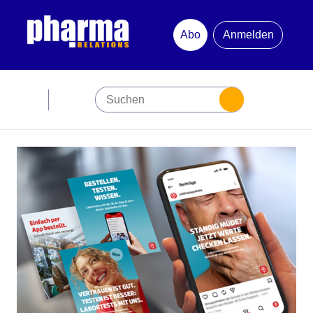
Abo
Anmelden
Abonnement
Startseite
Premiumpartner
Jubiläum
Newsletter
Mediadaten