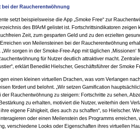
lft bei der Raucherentwöhnung
ente setzt beispielsweise die App „Smoke Free“ zur Rauchentwö
eichnis des BfArM gelistet ist. Fortschrittsindikatoren zeigen k
rauchfreien Zeit, zum gesparten Geld und zu den erzielten gesun
Erreichen von Meilensteinen bei der Raucherentwöhnung erhal
. „Wir sorgen in der Smoke-Free-App mit täglichen ‚Missionen‘ fü
uchentwöhnung für Nutzer deutlich attraktiver macht. Zentrale
Haustier“, erklärt Benedikt Hielscher, Geschäftsführer der Smoke
legen einen kleinen virtuellen Drachen, was vom Verlangen nach 
isen fördert und belohnt. „Wir setzen Gamification hauptsächlic
 der Rauchentwöhnung zu steigern: Fortschritte zu sehen, Abze
Bestärkung zu erhalten, motiviert die Nutzer, weiterhin dem Ver
n ihre eigene Fähigkeit, dies auch zu schaffen“, so Hielscher. W
 interagieren oder einen Meilenstein des Programms erreichen,
dung, verschiedene Looks oder Eigenschaften ihres virtuellen Ha