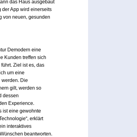
kann das Haus ausgebaut
der App wird einerseits
ung von neuen, gesunden
entur Demodern eine
e Kunden treffen sich
hrt. Ziel ist es, das
ich um eine
 werden. Die
ern gilt, werden so
nd dessen
den Experience.
s ist eine gewohnte
echnologie“, erklärt
n interaktives
d Wünschen beantworten.