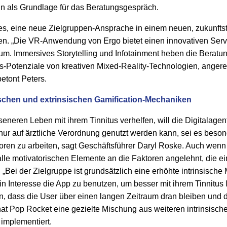
n als Grundlage für das Beratungsgespräch.
 es, eine neue Zielgruppen-Ansprache in einem neuen, zukunfts
en. „Die VR-Anwendung von Ergo bietet einen innovativen Serv
um. Immersives Storytelling und Infotainment heben die Beratung
-Potenziale von kreativen Mixed-Reality-Technologien, angereic
etont Peters.
schen und extrinsischen Gamification-Mechaniken
eneren Leben mit ihrem Tinnitus verhelfen, will die Digitalagen
nur auf ärztliche Verordnung genutzt werden kann, sei es beso
oren zu arbeiten, sagt Geschäftsführer Daryl Roske. Auch wenn 
 alle motivatorischen Elemente an die Faktoren angelehnt, die 
„Bei der Zielgruppe ist grundsätzlich eine erhöhte intrinsische 
in Interesse die App zu benutzen, um besser mit ihrem Tinnitus 
n, dass die User über einen langen Zeitraum dran bleiben und 
at Pop Rocket eine gezielte Mischung aus weiteren intrinsisch
implementiert.