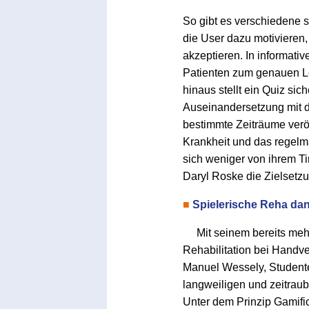
So gibt es verschiedene 
die User dazu motivieren,
akzeptieren. In informati
Patienten zum genauen Le
hinaus stellt ein Quiz sic
Auseinandersetzung mit de
bestimmte Zeiträume veröf
Krankheit und das regel
sich weniger von ihrem Ti
Daryl Roske die Zielset
■
Spielerische Reha d
Mit seinem bereits meh
Rehabilitation bei Handv
Manuel Wessely, Student
langweiligen und zeitrau
Unter dem Prinzip Gamifi