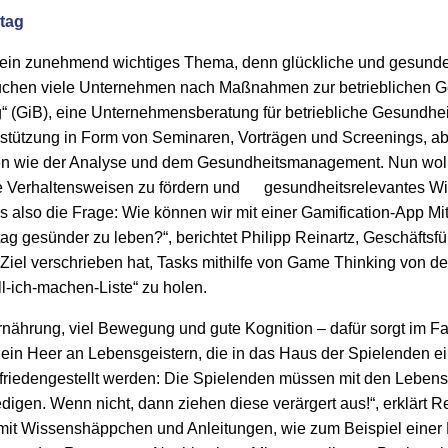
tag
t ein zunehmend wichtiges Thema, denn glückliche und gesunde
suchen viele Unternehmen nach Maßnahmen zur betrieblichen G
 (GiB), eine Unternehmensberatung für betriebliche Gesundhei
stützung in Form von Seminaren, Vorträgen und Screenings, ab
n wie der Analyse und dem Gesundheitsmanagement. Nun wollte
 Verhaltensweisen zu fördern und
gesundheitsrelevantes Wi
uns also die Frage: Wie können wir mit einer Gamification-App M
tag gesünder zu leben?“, berichtet Philipp Reinartz, Geschäftsf
 Ziel verschrieben hat, Tasks mithilfe von Game Thinking von de
ll-ich-machen-Liste“ zu holen.
nährung, viel Bewegung und gute Kognition – dafür sorgt im Fa
, ein Heer an Lebensgeistern, die in das Haus der Spielenden e
friedengestellt werden: Die Spielenden müssen mit den Leben
igen. Wenn nicht, dann ziehen diese verärgert aus!“, erklärt 
 mit Wissenshäppchen und Anleitungen, wie zum Beispiel ein