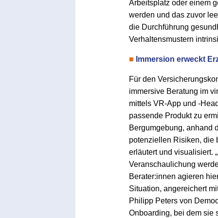
Arbeitsplatz oder einem
werden und das zuvor lee
die Durchführung gesundhe
Verhaltensmustern intrinsi
■
Immersion erweckt E
Für den Versicherungskon
immersive Beratung im vir
mittels VR-App und -Headse
passende Produkt zu ermit
Bergumgebung, anhand de
potenziellen Risiken, die
erläutert und visualisier
Veranschaulichung werde
Berater:innen agieren hie
Situation, angereichert m
Philipp Peters von Demod
Onboarding, bei dem sie 