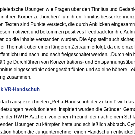
spielerische Übungen wie Fragen über den Tinnitus und Gedan
 in ihren Körper zu „horchen“, um ihren Tinnitus besser kennen
ven Texten sind Punkte versteckt, die durch Anklicken eingesa
sen motiviert und bekommen positives Feedback für ihre Aufm
her, ob die Inhalte verstanden wurden. Die App stellt auch sicher,
r Thematik über einen längeren Zeitraum erfolgt, da die einzel
fentlicht und nach und nach freigeschaltet werden. „Durch ein 
mäßige Durchführen von Konzentrations- und Entspannungsübun
nnitus eingeschränkt oder gestört fühlen und so eine höhere Leb
zung zusammen.
ank VR-Handschuh
rfach ausgezeichneten „Reha-Handschuh der Zukunft” will das 
erletzungen revolutionieren. Inspiriert wurden die Gründer G
en der RWTH Aachen, von einem Freund, der nach einem Schla
benden Übungen zu kämpfen hatte und schließlich abbrach. Cynt
cation haben die Jungunternehmer einen Handschuh entwickelt,