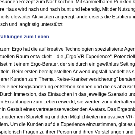
 gesunden Rezept zum Nachkochen. Mit sammelbaren Punkten 
re Haus wird nach und nach bunt und lebendig. Mit der Nutzung 
itsrelevanter Aktivitäten angeregt, andererseits die Etablier
sch und langfristig unterstützt.
rzählungen zum Leben
zern Ergo hat die auf kreative Technologien spezialisierte Ag
tuellen Raum entwickelt – die „Ergo VR Experience“. Potenziell
t mit einem Ergo-Berater, der sie durch ein gewähltes Setting fü
teln. Beim ersten bereitgestellten Anwendungsfall handelt es s
rer Kunden zum Thema „Reise-Krankenversicherung” beraten
 bei einer Bergwanderung entstehen können und die es abzusich
t. „Durch Immersion, das Eintauchen in das jeweilige Szenario u
n Erzählungen zum Leben erweckt, sie werden zur unterhalten
r in Gestalt eines vertrauenserweckenden Avatars. Das Ergebni
it modernem Storytelling und den Möglichkeiten innovativer VR-T
ern. Um die Kunden auf die Experience einzustimmen, gibt es ei
spielerisch Fragen zu ihrer Person und ihren Vorstellungen un