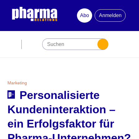
Abo
Anmelden
Abonnement
Startseite
Premiumpartner
Marketing
Personalisierte
Jubiläum
Kundeninteraktion –
Newsletter
ein Erfolgsfaktor für
Mediadaten
Pharma-Unternehmen?