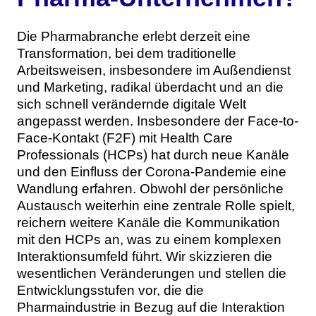
Themen
Die Pharmabranche erlebt derzeit eine
Marketing
Magazin
Transformation, bei dem traditionelle
Arbeitsweisen, insbesondere im Außendienst
Branche
Aktuelle Ausgabe
Kontakt
und Marketing, radikal überdacht und an die
sich schnell verändernde digitale Welt
Studien
Ausgabenarchiv
Team
angepasst werden. Insbesondere der Face-to-
Face-Kontakt (F2F) mit Health Care
Digital Health
Abonnement
Werben
Professionals (HCPs) hat durch neue Kanäle
und den Einfluss der Corona-Pandemie eine
Personen
Über uns
Wandlung erfahren. Obwohl der persönliche
Austausch weiterhin eine zentrale Rolle spielt,
reichern weitere Kanäle die Kommunikation
mit den HCPs an, was zu einem komplexen
Interaktionsumfeld führt. Wir skizzieren die
wesentlichen Veränderungen und stellen die
Entwicklungsstufen vor, die die
Pharmaindustrie in Bezug auf die Interaktion