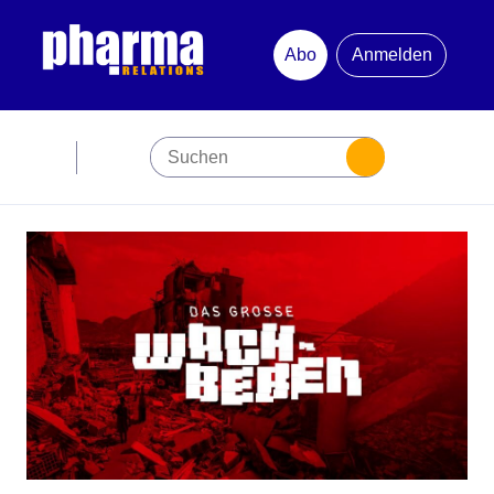
Abo
Anmelden
Abonnement
Startseite
Premiumpartner
Jubiläum
Newsletter
Mediadaten