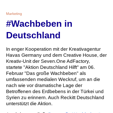
Themen
Marketing
Marketing
Magazin
#Wachbeben in
Branche
Aktuelle Ausgabe
Kontakt
Deutschland
Studien
Ausgabenarchiv
Team
In enger Kooperation mit der Kreativagentur
Digital Health
Abonnement
Werben
Havas Germany und dem Creative House, der
Kreativ-Unit der Seven.One AdFactory,
Personen
Über uns
startete "Aktion Deutschland Hilft" am 06.
Februar "Das große Wachbeben" als
umfassenden medialen Weckruf, um an die
nach wie vor dramatische Lage der
Betroffenen des Erdbebens in der Türkei und
Syrien zu erinnern. Auch Reckitt Deutschland
unterstützt die Aktion.