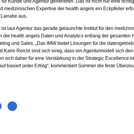
für Kunde und Agentur generieren. Das ist nicht nur eine richti
d medizinischen Expertise der health angels ein Eckpfeiler erf
 Larrabe aus.
ist laut Agentur das gerade gelaunchte Institut für den medizin
rn die health angels Daten und Analytics entlang der gesamten
eting und Sales. „Das IMW bietet Lösungen für die datengetriebe
 Karin Reichl sind sich einig, dass ein Agenturmodell sich d
sich daher für eine Verstärkung in der Strategic Excellence en
rauf basiert jeder Erfolg“, kommentiert Sommer die feste Überze