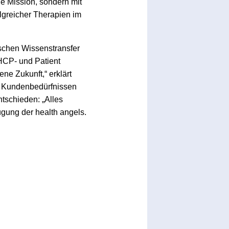
ge Mission, sondern mit
olgreicher Therapien im
ischen Wissenstransfer
 HCP- und Patient
ne Zukunft,“ erklärt
en Kundenbedürfnissen
tschieden: „Alles
ugung der health angels.