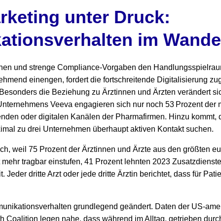
keting unter Druck:
tionsverhalten im Wande
onen und strenge Compliance-Vorgaben den Handlungsspielrau
end einengen, fordert die fortschreitende Digitalisierung zugl
esonders die Beziehung zu Ärztinnen und Ärzten verändert sich
nternehmens Veeva engagieren sich nur noch 53 Prozent der 
enden oder digitalen Kanälen der Pharmafirmen. Hinzu kommt, 
mal zu drei Unternehmen überhaupt aktiven Kontakt suchen.
h, weil 75 Prozent der Ärztinnen und Ärzte aus den größten eu
t mehr tragbar einstufen, 41 Prozent lehnten 2023 Zusatzdienst
t. Jeder dritte Arzt oder jede dritte Ärztin berichtet, dass für P
nikationsverhalten grundlegend geändert. Daten der US-amer
th Coalition legen nahe, dass während im Alltag, getrieben du