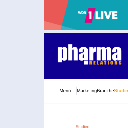
Abonnement
Startseite
Premiumpartner
Jubiläum
Menü
Marketing
Branche
Studi
Newsletter
Mediadaten
Studien