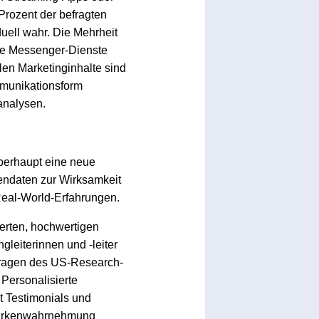
Prozent der befragten
duell wahr. Die Mehrheit
rne Messenger-Dienste
en Marketinginhalte sind
mmunikationsform
analysen.
überhaupt eine neue
iendaten zur Wirksamkeit
Real-World-Erfahrungen.
rten, hochwertigen
leiterinnen und -leiter
mfragen des US-Research-
Personalisierte
 Testimonials und
 Markenwahrnehmung