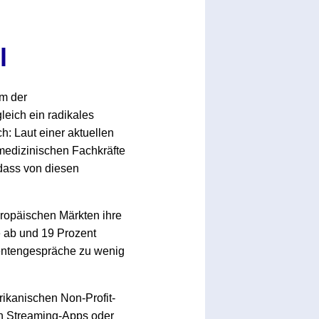
l
m der
eich ein radikales
: Laut einer aktuellen
medizinischen Fachkräfte
dass von diesen
ropäischen Märkten ihre
e ab und 19 Prozent
atientengespräche zu wenig
ikanischen Non-Profit-
rch Streaming-Apps oder