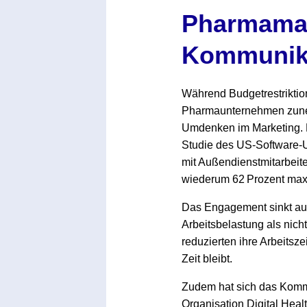
Themen
Pharmamar
Marketing
Magazin
Kommunika
Branche
Aktuelle Ausgabe
Kontakt
Während Budgetrestrikti
Pharmaunternehmen zunehm
Studien
Ausgabenarchiv
Team
Umdenken im Marketing. B
Studie des US-Software-U
Digital Health
Abonnement
Werben
mit Außendienstmitarbeit
wiederum 62 Prozent maxi
Personen
Über uns
Das Engagement sinkt auc
Arbeitsbelastung als nich
reduzierten ihre Arbeitszei
Zeit bleibt.
Zudem hat sich das Kommu
Organisation Digital Heal