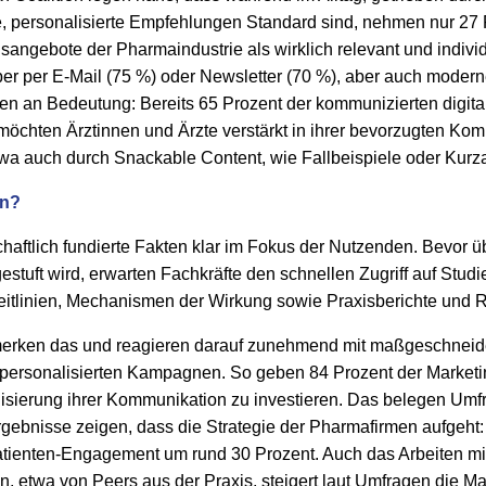
e, personalisierte Empfehlungen Standard sind, nehmen nur 27 
nsangebote der Pharmaindustrie als wirklich relevant und indivi
ber per E-Mail (75 %) oder Newsletter (70 %), aber auch mode
n an Bedeutung: Bereits 65 Prozent der kommunizierten digital
möchten Ärztinnen und Ärzte verstärkt in ihrer bevorzugten Ko
a auch durch Snackable Content, wie Fallbeispiele oder Kurz
en?
chaftlich fundierte Fakten klar im Fokus der Nutzenden. Bevor 
gestuft wird, erwarten Fachkräfte den schnellen Zugriff auf Stud
 Leitlinien, Mechanismen der Wirkung sowie Praxisberichte und 
ken das und reagieren darauf zunehmend mit maßgeschneide
 personalisierten Kampagnen. So geben 84 Prozent der Marketing
nalisierung ihrer Kommunikation zu investieren. Das belegen U
ebnisse zeigen, dass die Strategie der Pharmafirmen aufgeht: 
ienten-Engagement um rund 30 Prozent. Auch das Arbeiten mit
n, etwa von Peers aus der Praxis, steigert laut Umfragen die