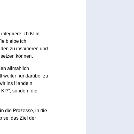
tegriere ich KI in
e bleibe ich
nden zu inspirieren und
insetzen können.
sen allmählich
t weiter nur darüber zu
wir ins Handeln
KI?“, sondern die
n die Prozesse, in die
 sei das Ziel der