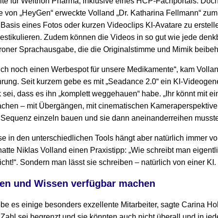
te für Weltrion Pharma, inklusive eines HCP-Fachportals. Doch
lfe von „HeyGen“ erweckte Volland „Dr. Katharina Fellmann“ zu
f Basis eines Fotos oder kurzen Videoclips KI-Avatare zu erstell
stikulieren. Zudem können die Videos in so gut wie jede denk
roner Sprachausgabe, die die Originalstimme und Mimik beibehä
lich noch einen Werbespot für unsere Medikamente“, kam Voll
ührung. Seit kurzem gebe es mit „Seadance 2.0“ ein KI-Videogen
k sei, dass es ihn „komplett weggehauen“ habe. „Ihr könnt mit e
hen – mit Übergängen, mit cinematischen Kameraperspektiven,
 Sequenz einzeln bauen und sie dann aneinanderreihen musste
se in den unterschiedlichen Tools hängt aber natürlich immer vo
hatte Niklas Volland einen Praxistipp: „Wie schreibt man eigent
icht!“. Sondern man lässt sie schreiben – natürlich von einer KI.
llen und Wissen verfügbar machen
 es einige besonders exzellente Mitarbeiter, sagte Carina Holz
 Zahl sei begrenzt und sie könnten auch nicht überall und in jed