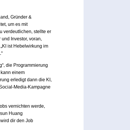
lland, Gründer &
tet, um es mit
erdeutlichen, stellte er
und Investor, voran,
 „KI ist Hebelwirkung im
.“
g“, die Programmierung
n kann einem
ung erledigt dann die KI,
en Social-Media-Kampagne
obs vernichten werde,
-Hsun Huang
wird dir den Job