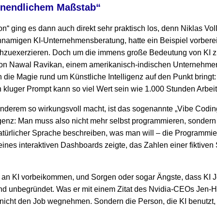
unendlichem Maßstab“
ion“ ging es dann auch direkt sehr praktisch los, denn Niklas Vo
hnamigen KI-Unternehmensberatung, hatte ein Beispiel vorberei
hzuexerzieren. Doch um die immens große Bedeutung von KI zu v
 von Nawal Ravikan, einem amerikanisch-indischen Unternehmer 
die Magie rund um Künstliche Intelligenz auf den Punkt bringt:
kluger Prompt kann so viel Wert sein wie 1.000 Stunden Arbeit
nderem so wirkungsvoll macht, ist das sogenannte „Vibe Codin
lligenz: Man muss also nicht mehr selbst programmieren, sonder
türlicher Sprache beschreiben, was man will – die Programmier
eines interaktiven Dashboards zeigte, das Zahlen einer fiktiv
n KI vorbeikommen, und Sorgen oder sogar Ängste, dass KI J
end unbegründet. Was er mit einem Zitat des Nvidia-CEOs Jen
r nicht den Job wegnehmen. Sondern die Person, die KI benutzt, 