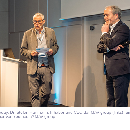
maday: Dr. Stefan Hartmann, Inhaber und CEO der MAVIgroup (links), u
ner von xeomed. © MAVIgroup