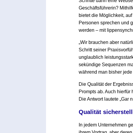
Schritte dann eine Websei
Geschäftsführerin? Mithi
bietet die Möglichkeit, au
Personen sprechen und ge
werden – mit lippensynch
„Wir brauchen aber natür
Schritt seiner Praxisvorf
unglaublich leistungsstar
sekündige Sequenzen mac
während man bisher jede
Die Qualität der Ergebnis
Prompts ab. Auch hierfür 
Die Antwort lautete „Gar n
Qualität sicherste
In jedem Unternehmen gebe
ihrem Vortrag, aber deren