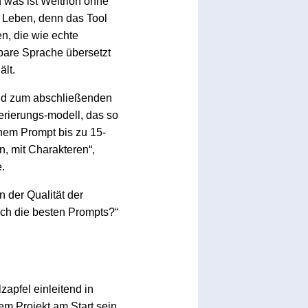
 was ist Weltrion ohne
m Leben, denn das Tool
en, die wie echte
bare Sprache übersetzt
lt.
and zum abschließenden
erierungs-modell, das so
inem Prompt bis zu 15-
 mit Charakteren“,
.
n der Qualität der
lich die besten Prompts?“
apfel einleitend in
em Projekt am Start sein.