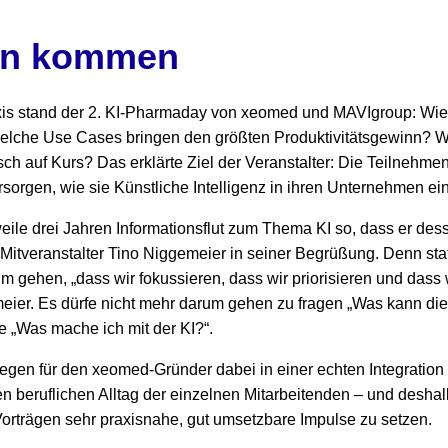
ln kommen
is stand der 2. KI-Pharmaday von xeomed und MAVIgroup: Wie in
lche Use Cases bringen den größten Produktivitätsgewinn? Wi
isch auf Kurs? Das erklärte Ziel der Veranstalter: Die Teilnehme
rsorgen, wie sie Künstliche Intelligenz in ihren Unternehmen e
eile drei Jahren Informationsflut zum Thema KI so, dass er des
Mitveranstalter Tino Niggemeier in seiner Begrüßung. Denn stat
 gehen, „dass wir fokussieren, dass wir priorisieren und dass 
ier. Es dürfe nicht mehr darum gehen zu fragen „Was kann die 
e „Was mache ich mit der KI?“.
gen für den xeomed-Gründer dabei in einer echten Integration i
n beruflichen Alltag der einzelnen Mitarbeitenden – und deshalb
 Vorträgen sehr praxisnahe, gut umsetzbare Impulse zu setzen.