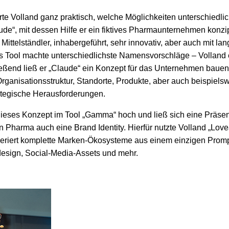
e Volland ganz praktisch, welche Möglichkeiten unterschiedlich
aude“, mit dessen Hilfe er ein fiktives Pharmaunternehmen konz
ittelständler, inhabergeführt, sehr innovativ, aber auch mit lan
as Tool machte unterschiedlichste Namensvorschläge – Volland e
eßend ließ er „Claude“ ein Konzept für das Unternehmen bauen,
rganisationsstruktur, Standorte, Produkte, aber auch beispielsw
tegische Herausforderungen.
ieses Konzept im Tool „Gamma“ hoch und ließ sich eine Präsent
n Pharma auch eine Brand Identity. Hierfür nutzte Volland „Lovea
eriert komplette Marken-Ökosysteme aus einem einzigen Promp
esign, Social-Media-Assets und mehr.