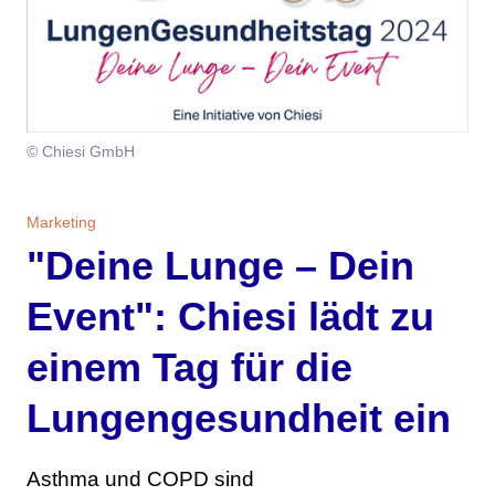
Themen
Marketing
Magazin
Branche
Aktuelle Ausgabe
Kontakt
© Chiesi GmbH
Studien
Ausgabenarchiv
Team
Marketing
Digital Health
Abonnement
Werben
"Deine Lunge – Dein
Personen
Über uns
Event": Chiesi lädt zu
einem Tag für die
Lungengesundheit ein
Asthma und COPD sind