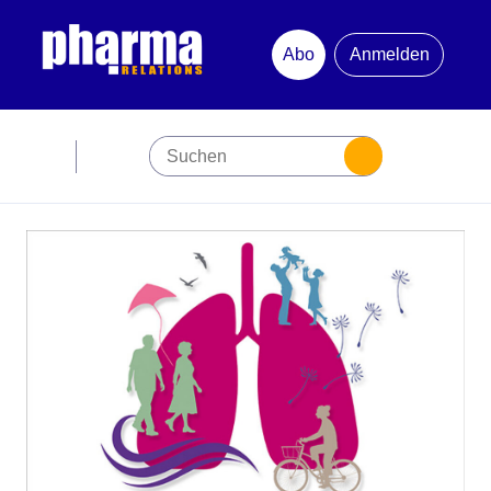
Abo
Anmelden
Abonnement
Startseite
Premiumpartner
Jubiläum
Newsletter
Mediadaten