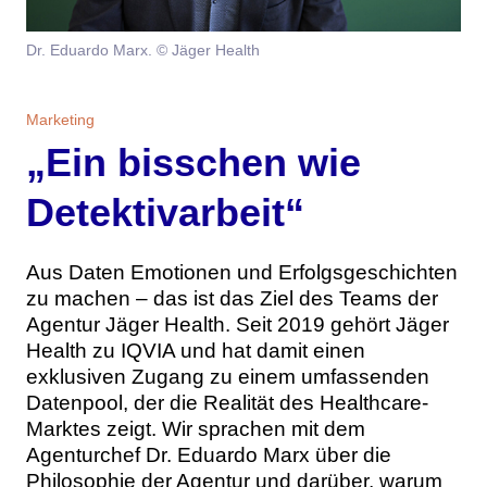
Themen
Dr. Eduardo Marx. © Jäger Health
Marketing
Magazin
Marketing
Branche
Aktuelle Ausgabe
Kontakt
„Ein bisschen wie
Studien
Ausgabenarchiv
Team
Detektivarbeit“
Digital Health
Abonnement
Werben
Aus Daten Emotionen und Erfolgsgeschichten
Personen
Über uns
zu machen – das ist das Ziel des Teams der
Agentur Jäger Health. Seit 2019 gehört Jäger
Health zu IQVIA und hat damit einen
exklusiven Zugang zu einem umfassenden
Datenpool, der die Realität des Healthcare-
Marktes zeigt. Wir sprachen mit dem
Agenturchef Dr. Eduardo Marx über die
Philosophie der Agentur und darüber, warum