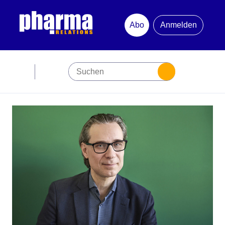
Abo
Anmelden
Abonnement
Startseite
Premiumpartner
Jubiläum
Newsletter
Mediadaten