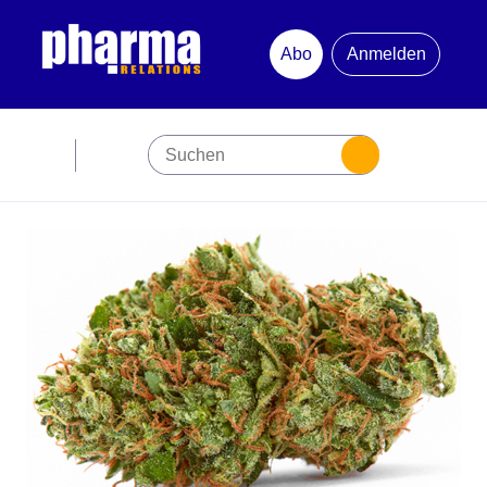
Abo
Anmelden
Abonnement
Startseite
Premiumpartner
Jubiläum
Newsletter
Mediadaten