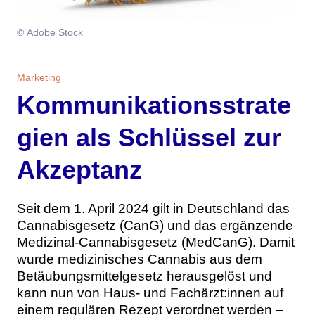
Themen
© Adobe Stock
Marketing
Magazin
Marketing
Branche
Aktuelle Ausgabe
Kontakt
Kommunikationsstrate
Studien
Ausgabenarchiv
Team
gien als Schlüssel zur
Digital Health
Abonnement
Werben
Akzeptanz
Personen
Über uns
Seit dem 1. April 2024 gilt in Deutschland das
Cannabisgesetz (CanG) und das ergänzende
Medizinal-Cannabisgesetz (MedCanG). Damit
wurde medizinisches Cannabis aus dem
Betäubungsmittelgesetz herausgelöst und
kann nun von Haus- und Fachärzt:innen auf
einem regulären Rezept verordnet werden –