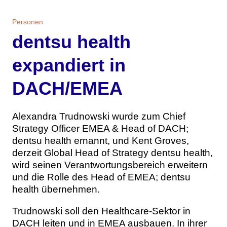
Themen
Personen
Marketing
Magazin
dentsu health
Branche
Aktuelle Ausgabe
Kontakt
expandiert in
DACH/EMEA
Studien
Ausgabenarchiv
Team
Digital Health
Abonnement
Werben
Alexandra Trudnowski wurde zum Chief
Strategy Officer EMEA & Head of DACH;
Personen
Über uns
dentsu health ernannt, und Kent Groves,
derzeit Global Head of Strategy dentsu health,
wird seinen Verantwortungsbereich erweitern
und die Rolle des Head of EMEA; dentsu
health übernehmen.
Trudnowski soll den Healthcare-Sektor in
DACH leiten und in EMEA ausbauen. In ihrer