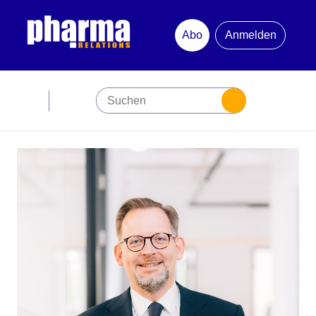
Abo
Anmelden
Abonnement
Startseite
Premiumpartner
Jubiläum
Newsletter
Mediadaten