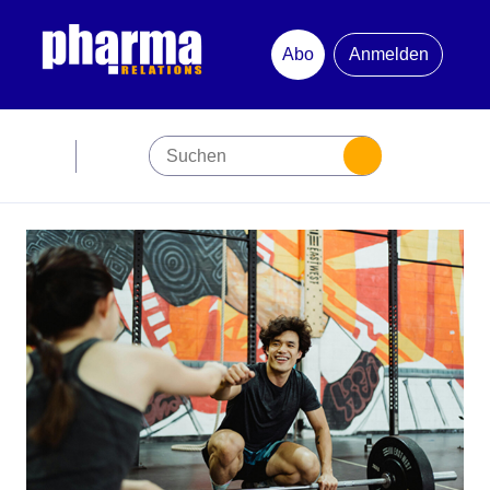
Abo
Anmelden
Abonnement
Startseite
Premiumpartner
Jubiläum
Newsletter
Mediadaten