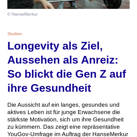
Themen
© HanseMerkur
Marketing
Magazin
Studien
Branche
Aktuelle Ausgabe
Kontakt
Longevity als Ziel,
Studien
Ausgabenarchiv
Team
Aussehen als Anreiz:
Digital Health
Abonnement
Werben
So blickt die Gen Z auf
Personen
Über uns
ihre Gesundheit
Die Aussicht auf ein langes, gesundes und
aktives Leben ist für junge Erwachsene die
stärkste Motivation, sich um ihre Gesundheit
zu kümmern. Das zeigt eine repräsentative
YouGov-Umfrage im Auftrag der HanseMerkur