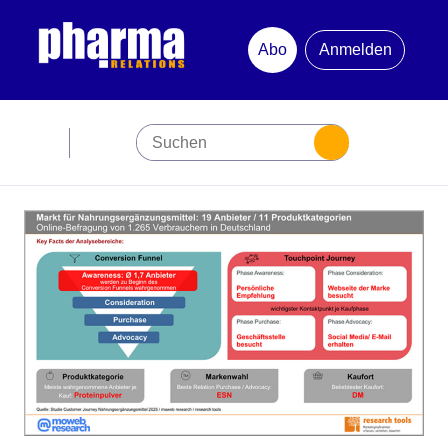
Abo
Anmelden
Abonnement
Startseite
Premiumpartner
Jubiläum
Newsletter
Mediadaten