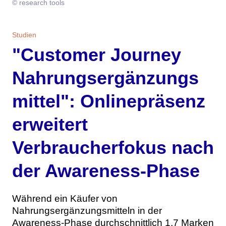
© research tools
Themen
Marketing
Magazin
Studien
"Customer Journey
Branche
Aktuelle Ausgabe
Kontakt
Nahrungsergänzungs
Studien
Ausgabenarchiv
Team
mittel": Onlinepräsenz
Digital Health
Abonnement
Werben
erweitert
Personen
Über uns
Verbraucherfokus nach
der Awareness-Phase
Während ein Käufer von
Nahrungsergänzungsmitteln in der
Awareness-Phase durchschnittlich 1,7 Marken