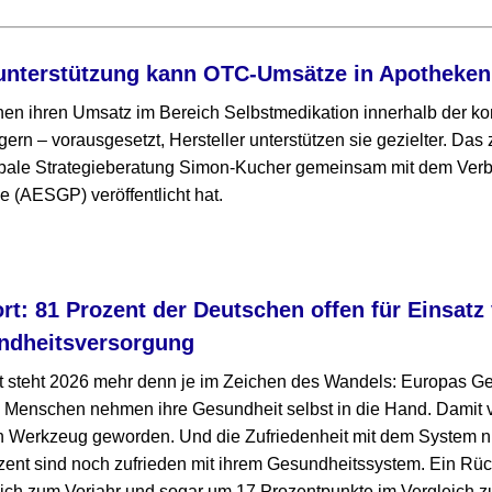
runterstützung kann OTC-Umsätze in Apotheken
en ihren Umsatz im Bereich Selbstmedikation innerhalb der 
gern – vorausgesetzt, Hersteller unterstützen sie gezielter. Das 
lobale Strategieberatung Simon-Kucher gemeinsam mit dem Ver
e (AESGP) veröffentlicht hat.
t: 81 Prozent der Deutschen offen für Einsatz 
ndheitsversorgung
steht 2026 mehr denn je im Zeichen des Wandels: Europas Ge
 Menschen nehmen ihre Gesundheit selbst in die Hand. Damit ve
n Werkzeug geworden. Und die Zufriedenheit mit dem System n
zent sind noch zufrieden mit ihrem Gesundheitssystem. Ein Rüc
ich zum Vorjahr und sogar um 17 Prozentpunkte im Vergleich z