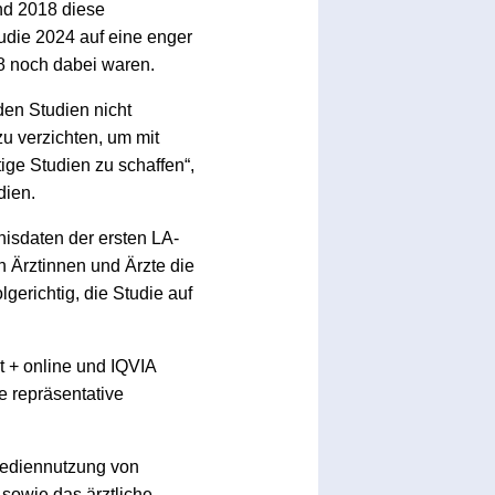
nd 2018 diese
tudie 2024 auf eine enger
18 noch dabei waren.
den Studien nicht
zu verzichten, um mit
ige Studien zu schaffen“,
dien.
isdaten der ersten LA-
n Ärztinnen und Ärzte die
erichtig, die Studie auf
t + online und IQVIA
e repräsentative
 Mediennutzung von
l sowie das ärztliche