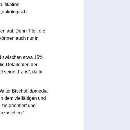
ifikation
 „onkologisch
en auf. Denn Titel, die
 können auch nur in
nd zwischen etwa 15%
die Detaildaten der
l seine „Fans“, dafür
 Walter Bischof, dpmedia
n dem vielfältigen und
ielorientiert und
nzustellen.“