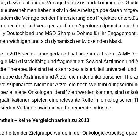
or, dass nicht nur die Verlage beim Zustandekommen der Studie 
trieunternehmen haben aktiv in der Arbeitsgruppe daran mitgew
udem die Verlage bei der Finanzierung des Projektes unterstüt
r neben den Fachverlagen auch den Agenturen dpmedia, eickh
Lilly Deutschland und MSD Sharp & Dohme für ihr Engagement un
nen wichtigen und sich dynamisch entwickelnden Markt.
e in 2018 sechs Jahre gedauert hat bis zur nächsten LA-MED O
ie-Markt ist vielfältig und fragmentiert: Sowohl Ärztinnen und 
Therapeutika sind teils sehr spezialisiert, teil universell und i
elgruppe der Ärztinnen und Ärzte, die in der onkologischen Therap
rdisziplinarität. Nicht nur Ärzte, die nach Weiterbildungsordnun
zialisierte Onkologen identifiziert werden können, sind onkolo
alifikationen spielen eine relevante Rolle im onkologischen T
isierten Verlage sowie die werbetreibende Industrie.
heit – keine Vergleichbarkeit zu 2018
nderheiten der Zielgruppe wurde in der Onkologie-Arbeitsgrupp