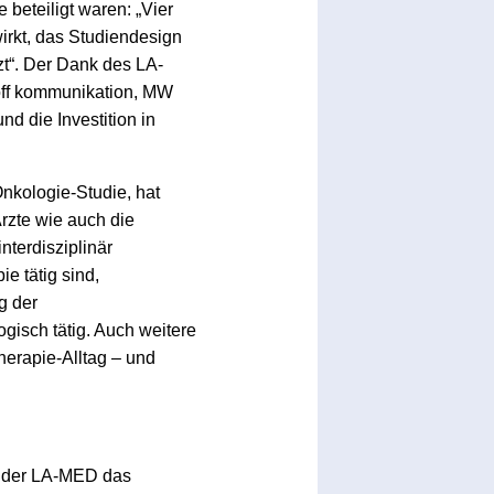
beteiligt waren: „Vier
irkt, das Studiendesign
zt“. Der Dank des LA-
off kommunikation, MW
d die Investition in
nkologie-Studie, hat
Ärzte wie auch die
nterdisziplinär
ie tätig sind,
g der
gisch tätig. Auch weitere
herapie-Alltag – und
e der LA-MED das