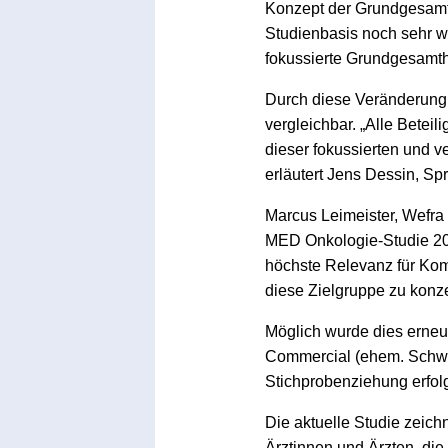
Konzept der Grundgesamth
Studienbasis noch sehr we
fokussierte Grundgesamthe
Durch diese Veränderung 
vergleichbar. „Alle Beteil
dieser fokussierten und v
erläutert Jens Dessin, Sp
Marcus Leimeister, Wefra
MED Onkologie-Studie 2018
höchste Relevanz für Komm
diese Zielgruppe zu konze
Möglich wurde dies erneut
Commercial (ehem. Schwar
Stichprobenziehung erfolg
Die aktuelle Studie zeich
Ärztinnen und Ärzten, die 