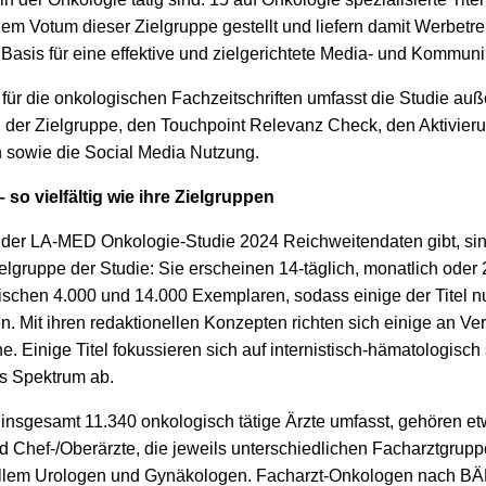
dem Votum dieser Zielgruppe gestellt und liefern damit Werbet
 Basis für eine effektive und zielgerichtete Media- und Kommun
ür die onkologischen Fachzeitschriften umfasst die Studie au
der Zielgruppe, den Touchpoint Relevanz Check, den Aktivieru
n sowie die Social Media Nutzung.
 so vielfältig wie ihre Zielgruppen
 in der LA-MED Onkologie-Studie 2024 Reichweitendaten gibt, sind
elgruppe der Studie: Sie erscheinen 14-täglich, monatlich oder 
chen 4.000 und 14.000 Exemplaren, sodass einige der Titel nur
. Mit ihren redaktionellen Konzepten richten sich einige an Ve
. Einige Titel fokussieren sich auf internistisch-hämatologisch s
es Spektrum ab.
insgesamt 11.340 onkologisch tätige Ärzte umfasst, gehören etw
d Chef-/Oberärzte, die jeweils unterschiedlichen Facharztgru
r allem Urologen und Gynäkologen. Facharzt-Onkologen nach BÄ