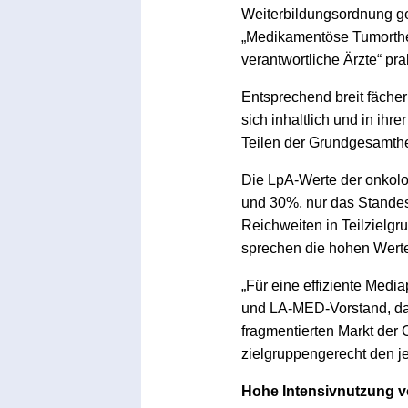
Weiterbildungsordnung ge
„Medikamentöse Tumorther
verantwortliche Ärzte“ pra
Entsprechend breit fächern
sich inhaltlich und in ih
Teilen der Grundgesamthe
Die LpA-Werte der onkolo
und 30%, nur das Standesbl
Reichweiten in Teilzielgr
sprechen die hohen Werte
„Für eine effiziente Medi
und LA-MED-Vorstand, das
fragmentierten Markt der 
zielgruppengerecht den j
Hohe Intensivnutzung v