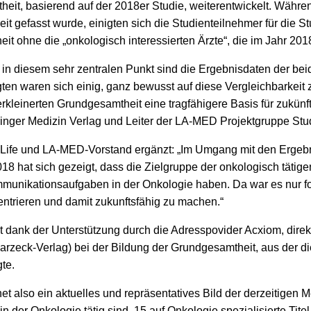
eit, basierend auf der 2018er Studie, weiterentwickelt. Währe
it gefasst wurde, einigten sich die Studienteilnehmer für die S
it ohne die „onkologisch interessierten Ärzte“, die im Jahr 20
in diesem sehr zentralen Punkt sind die Ergebnisdaten der bei
igten waren sich einig, ganz bewusst auf diese Vergleichbarkeit 
erkleinerten Grundgesamtheit eine tragfähigere Basis für zukünft
ringer Medizin Verlag und Leiter der LA-MED Projektgruppe Stu
 Life und LA-MED-Vorstand ergänzt: „Im Umgang mit den Ergebn
 hat sich gezeigt, dass die Zielgruppe der onkologisch tätige
unikationsaufgaben in der Onkologie haben. Da war es nur folg
ntrieren und damit zukunftsfähig zu machen.“
 dank der Unterstützung durch die Adresspovider Acxiom, direk
zeck-Verlag) bei der Bildung der Grundgesamtheit, aus der di
te.
net also ein aktuelles und repräsentatives Bild der derzeitigen
in der Onkologie tätig sind. 15 auf Onkologie spezialisierte Tite