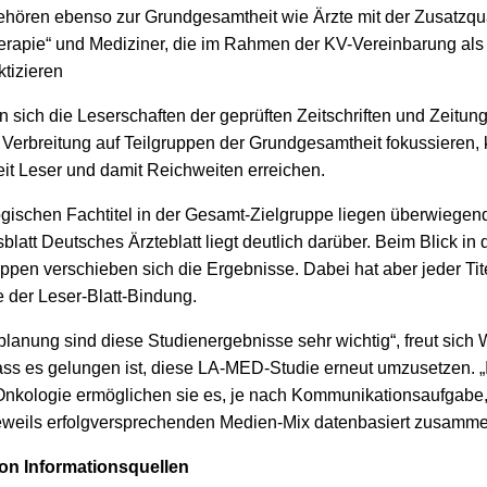
hören ebenso zur Grundgesamtheit wie Ärzte mit der Zusatzqual
apie“ und Mediziner, die im Rahmen der KV-Vereinbarung als
ktizieren
 sich die Leserschaften der geprüften Zeitschriften und Zeitung
rer Verbreitung auf Teilgruppen der Grundgesamtheit fokussieren,
it Leser und damit Reichweiten erreichen.
gischen Fachtitel in der Gesamt-Zielgruppe liegen überwiege
att Deutsches Ärzteblatt liegt deutlich darüber. Beim Blick in 
uppen verschieben sich die Ergebnisse. Dabei hat aber jeder Tite
 der Leser-Blatt-Bindung.
aplanung sind diese Studienergebnisse sehr wichtig“, freut sich
s es gelungen ist, diese LA-MED-Studie erneut umzusetzen. „I
Onkologie ermöglichen sie es, je nach Kommunikationsaufgabe, z
eweils erfolgversprechenden Medien-Mix datenbasiert zusamme
on Informationsquellen