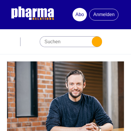
Abo
Anmelden
Abonnement
Startseite
Premiumpartner
Jubiläum
Newsletter
Mediadaten