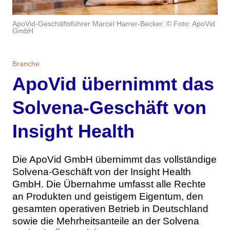
Themen
ApoVid-Geschäftsführer Marcel Harrer-Becker. © Foto: ApoVid
GmbH
Marketing
Magazin
Branche
Aktuelle Ausgabe
Kontakt
Branche
ApoVid übernimmt das
Studien
Ausgabenarchiv
Team
Solvena-Geschäft von
Digital Health
Abonnement
Werben
Insight Health
Personen
Über uns
Die ApoVid GmbH übernimmt das vollständige
Solvena-Geschäft von der Insight Health
GmbH. Die Übernahme umfasst alle Rechte
an Produkten und geistigem Eigentum, den
gesamten operativen Betrieb in Deutschland
sowie die Mehrheitsanteile an der Solvena