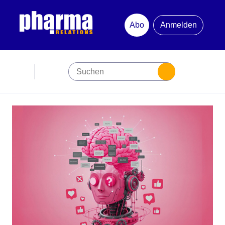
Abo
Anmelden
Abonnement
Startseite
Premiumpartner
Jubiläum
Newsletter
Mediadaten