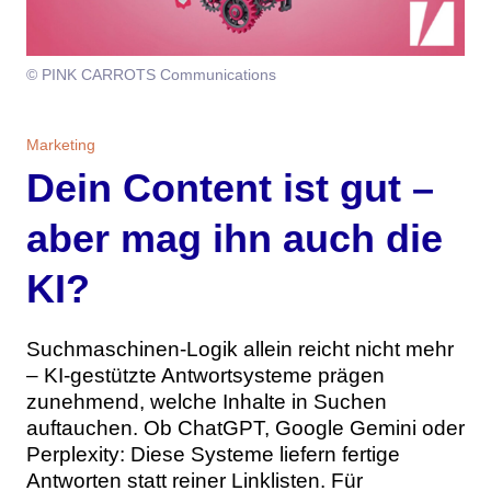
Themen
Marketing
Magazin
© PINK CARROTS Communications
Branche
Aktuelle Ausgabe
Kontakt
Marketing
Dein Content ist gut –
Studien
Ausgabenarchiv
Team
aber mag ihn auch die
Digital Health
Abonnement
Werben
KI?
Personen
Über uns
Suchmaschinen-Logik allein reicht nicht mehr
– KI-gestützte Antwortsysteme prägen
zunehmend, welche Inhalte in Suchen
auftauchen. Ob ChatGPT, Google Gemini oder
Perplexity: Diese Systeme liefern fertige
Antworten statt reiner Linklisten. Für