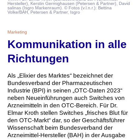
Hersteller), Kerstin Germighausen (Petersen & Partner), David
Themen
salinas (Isgro Markenraum). © Fotos (v.l.n.r.): Bettina
Volke/BAH, Petersen & Partner, Isgro
Marketing
Magazin
Marketing
Branche
Aktuelle Ausgabe
Kontakt
Kommunikation in alle
Studien
Ausgabenarchiv
Team
Richtungen
Digital Health
Abonnement
Werben
Als „Elixier des Marktes“ bezeichnet der
Personen
Über uns
Bundesverband der Pharmazeutischen
Industrie (BPI) in seinen „OTC-Daten 2023“
neben Neueinführungen auch Switches von
Arzneimitteln in den OTC-Bereich. Für Dr.
Elmar Kroth stellen Switches „frisches Blut für
den OTC-Markt“ dar, so der Geschäftsführer
Wissenschaft beim Bundesverband der
Arzneimittel-Hersteller (BAH) in der Ausgabe