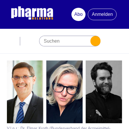
Abo
Anmelden
Abonnement
Startseite
Premiumpartner
Jubiläum
Newsletter
Mediadaten
V.l.n.r.: Dr. Elmar Kroth (Bundesverband der Arzneimittel-