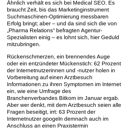
Ähnlich verhält es sich bei Medical SEO. Es
Themen
braucht Zeit, bis das Marketinginstrument
Suchmaschinen-Optimierung messbaren
Marketing
Magazin
Erfolg bringt; aber – und da sind sich die von
„Pharma Relations“ befragten Agentur-
Branche
Aktuelle Ausgabe
Kontakt
Spezialisten einig – es lohnt sich, hier Geduld
mitzubringen.
Studien
Ausgabenarchiv
Team
Rückenschmerzen, ein brennendes Auge
Digital Health
Abonnement
Werben
oder ein entzündeter Mückenstich: 62 Prozent
der Internetnutzerinnen und -nutzer holen in
Personen
Über uns
Vorbereitung auf einen Arztbesuch
Informationen zu ihren Symptomen im Internet
ein, wie eine Umfrage des
Branchenverbandes Bitkom im Januar ergab.
Aber wer denkt, mit dem Arztbesuch seien alle
Fragen beseitigt, irrt: 63 Prozent der
Internetnutzer googeln demnach auch im
Anschluss an einen Praxistermin