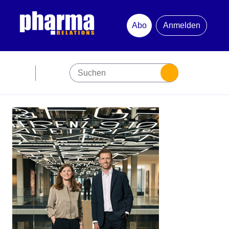
Abo
Anmelden
Abonnement
Startseite
Premiumpartner
Jubiläum
Newsletter
Mediadaten