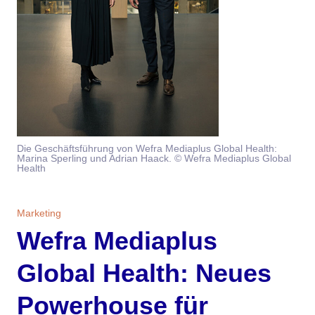
Themen
Marketing
Magazin
Branche
Aktuelle Ausgabe
Kontakt
Studien
Ausgabenarchiv
Team
Die Geschäftsführung von Wefra Mediaplus Global Health:
Digital Health
Abonnement
Werben
Marina Sperling und Adrian Haack. © Wefra Mediaplus Global
Health
Personen
Über uns
Marketing
Wefra Mediaplus
Global Health: Neues
Powerhouse für