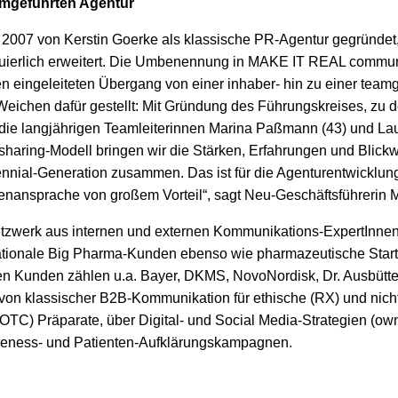
amgeführten Agentur
007 von Kerstin Goerke als klassische PR-Agentur gegründet,
uierlich erweitert. Die Umbenennung in MAKE IT REAL commun
ren eingeleiteten Übergang von einer inhaber- hin zu einer team
Weichen dafür gestellt: Mit Gründung des Führungskreises, zu 
 die langjährigen Teamleiterinnen Marina Paßmann (43) und La
haring-Modell bringen wir die Stärken, Erfahrungen und Blickw
nnial-Generation zusammen. Das ist für die Agenturentwicklung
denansprache von großem Vorteil“, sagt Neu-Geschäftsführerin
werk aus internen und externen Kommunikations-ExpertInnen a
nationale Big Pharma-Kunden ebenso wie pharmazeutische Star
n Kunden zählen u.a. Bayer, DKMS, NovoNordisk, Dr. Ausbütte
 von klassischer B2B-Kommunikation für ethische (RX) und nich
(OTC) Präparate, über Digital- und Social Media-Strategien (own
areness- und Patienten-Aufklärungskampagnen.