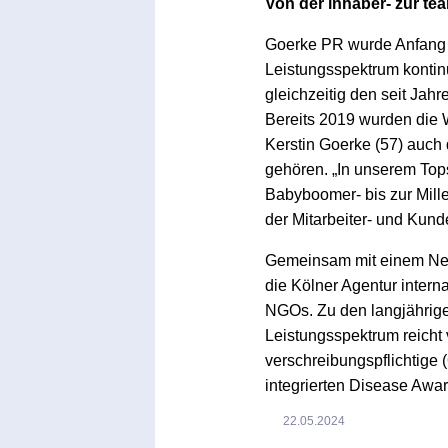
Von der inhaber- zur te
Goerke PR wurde Anfang 2
Leistungsspektrum kontin
gleichzeitig den seit Jah
Bereits 2019 wurden die 
Kerstin Goerke (57) auch
gehören. „In unserem Tops
Babyboomer- bis zur Mille
der Mitarbeiter- und Kun
Gemeinsam mit einem Netz
die Kölner Agentur inter
NGOs. Zu den langjährige
Leistungsspektrum reicht
verschreibungspflichtige 
integrierten Disease Aw
22.05.2024