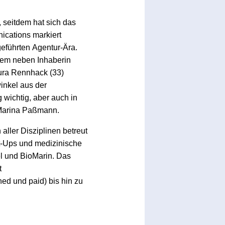
 seitdem hat sich das
ications markiert
geführten Agentur-Ära.
dem neben Inhaberin
ura Rennhack (33)
inkel aus der
 wichtig, aber auch in
 Marina Paßmann.
ller Disziplinen betreut
t-Ups und medizinische
l und BioMarin. Das
t
ed und paid) bis hin zu