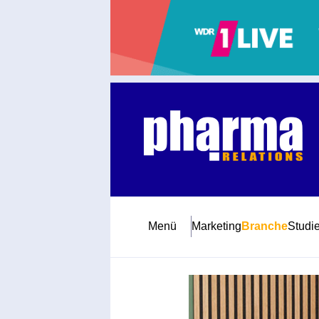
Abonnement
Startseite
Premiumpartner
Jubiläum
Menü
Marketing
Branche
Studi
Newsletter
Mediadaten