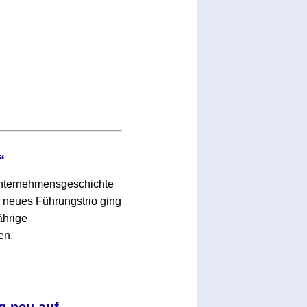
“
 Unternehmensgeschichte
neues Führungstrio ging
ährige
en.
g neu auf