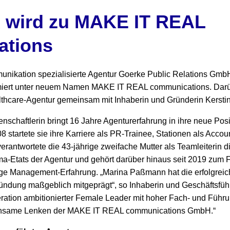
 wird zu MAKE IT REAL
ations
nikation spezialisierte Agentur Goerke Public Relations GmbH 
miert unter neuem Namen MAKE IT REAL communications. Darüb
hcare-Agentur gemeinsam mit Inhaberin und Gründerin Kersti
chaftlerin bringt 16 Jahre Agenturerfahrung in ihre neue Posi
 startete sie ihre Karriere als PR-Trainee, Stationen als Accou
 verantwortete die 43-jährige zweifache Mutter als Teamleiterin 
a-Etats der Agentur und gehört darüber hinaus seit 2019 zum F
ige Management-Erfahrung. „Marina Paßmann hat die erfolgreic
ründung maßgeblich mitgeprägt“, so Inhaberin und Geschäftsführ
neration ambitionierter Female Leader mit hoher Fach- und Füh
einsame Lenken der MAKE IT REAL communications GmbH.“