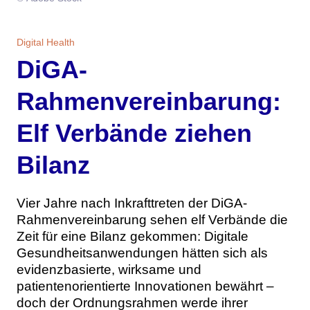
Themen
Digital Health
Marketing
Magazin
DiGA-
Branche
Aktuelle Ausgabe
Kontakt
Rahmenvereinbarung:
Studien
Ausgabenarchiv
Team
Elf Verbände ziehen
Digital Health
Abonnement
Werben
Bilanz
Personen
Über uns
Vier Jahre nach Inkrafttreten der DiGA-
Rahmenvereinbarung sehen elf Verbände die
Zeit für eine Bilanz gekommen: Digitale
Gesundheitsanwendungen hätten sich als
evidenzbasierte, wirksame und
patientenorientierte Innovationen bewährt –
doch der Ordnungsrahmen werde ihrer