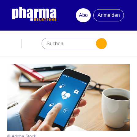
Abo
Anmelden
Abonnement
Startseite
Premiumpartner
Jubiläum
Newsletter
Mediadaten
© Adobe Stock